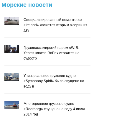
Морские
новости
Специализированный цементовоз
«Ireland» является вторым в серии из
дву
Грузопассажирский паром «W. B.
Yeats» класса RoPax строится на
судостр
Универсальное грузовое судно
«Symphony Spirit» было спущено на
воду в
Многоцелевое грузовое судно
«Roerborg» спущено на воду 4 июля
2014 год