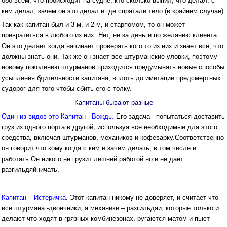
обо всём, что происходит на судне, кто сколько выпил, что делал, с
кем делал, зачем он это делал и где спрятали тело (в крайнем случае).
Так как капитан был и 3-м, и 2-м, и старпомом, то он может
превратиться в любого из них. Нет, не за деньги по желанию клиента.
Он это делает когда начинает проверять кого то из них и знает всё, что
должны знать они. Так же он знает все штурманские уловки, поэтому
новому поколению штурманов приходится придумывать новые способы
усыпления бдительности капитана, вплоть до имитации предсмертных
судорог для того чтобы сбить его с толку.
Капитаны бывают разные
Один из видов это Капитан - Вождь.
Его задача - попытаться доставить
груз из одного порта в другой, используя все необходимые для этого
средства, включая штурманов, механиков и кофеварку.Соответственно
он говорит что кому когда с кем и зачем делать, в том числе и
работать.Он никого не грузит лишней работой но и не даёт
разгильдяйничать.
Капитан – Истеричка
. Этот капитан никому не доверяет, и считает что
все штурмана -двоечники, а механики – разгильдяи, которые только и
делают что ходят в грязных комбинезонах, ругаются матом и пьют