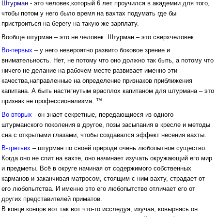
Штурман
- это человек,который 6 лет проучился в академии для того,
чтобы потом у него было время на вахтах подумать где бы
пристроиться на берегу на такую же зарплату.
Вообще штурман – это не человек. Штурман – это сверхчеловек.
Во-первых
– у него невероятно развито боковое зрение и
внимательность. Нет, не потому что оно должно так быть, а потому что
ничего не делание на рабочем месте развивает именно эти
качества,направленные на определение признаков приближения
капитана. А быть настигнутым врасплох капитаном для штурмана – это
признак не профессионализма. ™
Во-вторых
- он знает секретные, передающиеся из одного
штурманского поколения в другое, позы засыпания в кресле и методы
сна с открытыми глазами, чтобы создавался эффект несения вахты.
В-третьих
– штурман по своей природе очень любопытное существо.
Когда оно не спит на вахте, оно начинает изучать окружающий его мир
и предметы. Всё в округе начиная от содержимого собственных
карманов и заканчивая матросом, стоящим с ним вахту, страдает от
его любопытства. И именно это его любопытство отличает его от
других представителей приматов.
В конце концов вот так вот что-то исследуя, изучая, ковыряясь он