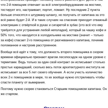
что 2-й помощник отвечает за всё электрооборудование на мостике,
тестирует его, настраивает, портит, ломает. Ну последние 2 пункта
больше относятся к штурману-шлангу, но получать от капитана за это
всё равно будет 2-й. И в таких случаях на спасение приходит отважный
электришин с отвёрткой в руках и сигаретой в зубах (это всё что ему
требуется для устранения любой неполадки), который за чашку кофе и
50% того, что находится в холодильнике на мостике (значит – только
за кофе) спасает 2-го помощника от разгневанного капитана, починив
поломанное и настроив расстроенное.
Вообще всё идёт к тому, что должность второго помощника в скором
времени официально признают врагом лесопосадок на одном уровне с
термитами. Ведь только за один свой контракт он исписывает столько
простых карандашей, сколько весь поток архитектурного института не
исписывает за все 5 лет своего обучения. А если учесть количество
всех 2-х помощников в мире, то их вообще нужно отстреливать чтобы
спасти планету от вымирания.
Поэтому нужно скорее становиться Старшим помощником капитана. Он
же старпом.