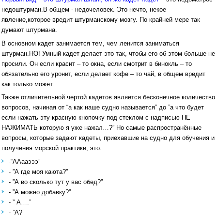
недоштурман.В общем - недочеловек. Это нечто, некое
явление,которое вредит штурманскому мозгу. По крайней мере так
думают штурмана.
В основном кадет занимается тем, чем ленится заниматься
штурман.НО! Умный кадет делает это так, чтобы его об этом больше не
просили. Он если красит – то окна, если смотрит в бинокль – то
обязательно его уронит, если делает кофе – то чай, в общем вредит
как только может.
Также отличительной чертой кадетов является бесконечное количество
вопросов, начиная от “а как наше судно называется” до ”а что будет
если нажать эту красную кнопочку под стеклом с надписью НЕ
НАЖИМАТЬ которую я уже нажал…?” Но самые распространённые
вопросы, которые задают кадеты, приехавшие на судно для обучения и
получения морской практики, это:
-“ААааэээ”
- ”А где моя каюта?”
- ”А во сколько тут у вас обед?”
- ”А можно добавку?”
- ” А….”
- ”А?”