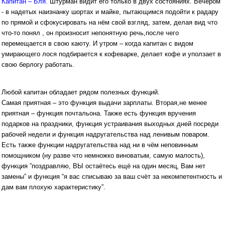
Капитан – Бля.
Штурман видит его только в двух состояниях. Вечером
- в надетых наизнанку шортах и майке, пытающимся подойти к радару
по прямой и сфокусировать на нём свой взгляд, затем, делая вид что
что-то понял , он произносит непонятную речь,после чего
перемещается в свою каюту. И утром – когда капитан с видом
умирающего лося подбирается к кофеварке, делает кофе и уползает в
свою берлогу работать.
Любой капитан обладает рядом полезных функций.
Самая приятная – это функция выдачи зарплаты. Вторая,не менее
приятная – функция почтальона. Также есть функция вручения
подарков на праздники, функция устраивания выходных дней посреди
рабочей недели и функция надругательства над ленивым поваром.
Есть также функции надругательства над ни в чём неповинным
помощником (ну разве что немножко виноватым, самую малость),
функция ”поздравляю, ВЫ остаётесь ещё на один месяц, Вам нет
замены” и функция “я вас списываю за ваш счёт за некомпетентность и
дам вам плохую характеристику”.