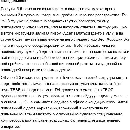
холодильнике.
По сути, 3-й помощник капитана - это кадет, на счету у которого
минимум 2 штурмана, которых он довёл но нервного расстройства. Так
как 3-му уже не положено задавать глупых вопросов, то ему
приходится учиться читать, чтобы находить ответы в инструкциях…но
в итоге инструкция залитая пивом будет валяться где-то в углу, а на
столе будет лежать вываленное на него спящее лицо 3-го. Хороший 3-й
– это в первую очередь хороший актёр. Чтобы избежать лишних
проблем ему нужно убедить капитана в том, что, например, со шлюпкой
всё в порядке и она в рабочем состоянии, даже если на самом деле у
неё пробоина от попавшей в неё сигнальной ракеты, выпущенной на
новогодней вечеринке пьяным кадетом.
Обычно 3-й и кадет сотрудничают.Точнее как… третий сотрудничает, а
кадет работает, внимая его наполненным энтузиазмом словам: “это
ведь ТЕБЕ же надо а не мне, ТЫ должен это уметь, это ТВОЯ
будущая работа…в общем работай, а я пока пойдууу… дела у меня…
в общем… …”… а сам идёт и садится в офисе с кондиционером, читая
присланный с дома журнальчик,вложенный в инструкцию по
применению и техническому обслуживанию судового стационарного
компрессора для заправки воздушных баллонов для дыхательных
аппаратов.