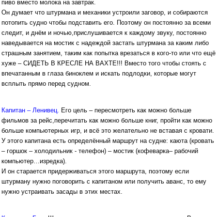
пиво вместо молока на завтрак.
Он думает что штурмана и механики устроили заговор, и собираются
потопить судно чтобы подставить его. Поэтому он постоянно за всеми
следит, и днём и ночью,прислушивается к каждому звуку, постоянно
наведывается на мостик с надеждой застать штурмана за каким либо
страшным занятием, таким как попытка врезаться в кого-то или что ещё
хуже – СИДЕТЬ В КРЕСЛЕ НА ВАХТЕ!!! Вместо того чтобы стоять с
впечатанным в глаза биноклем и искать подлодки, которые могут
всплыть прямо перед судном.
Капитан – Ленивец.
Его цель – пересмотреть как можно больше
фильмов за рейс,перечитать как можно больше книг, пройти как можно
больше компьютерных игр, и всё это желательно не вставая с кровати.
У этого капитана есть определённый маршрут на судне: каюта (кровать
– горшок – холодильник - телефон) – мостик (кофеварка– рабочий
компьютер…изредка).
И он старается придерживаться этого маршрута, поэтому если
штурману нужно поговорить с капитаном или получить аванс, то ему
нужно устраивать засады в этих местах.