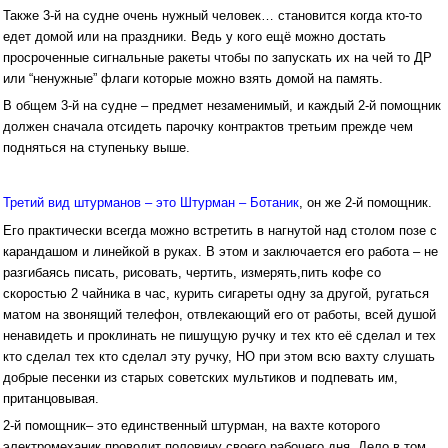
Также 3-й на судне очень нужный человек… становится когда кто-то
едет домой или на праздники. Ведь у кого ещё можно достать
просроченные сигнальные ракеты чтобы по запускать их на чей то ДР
или “ненужные” флаги которые можно взять домой на память.
В общем 3-й на судне – предмет незаменимый, и каждый 2-й помощник
должен сначала отсидеть парочку контрактов третьим прежде чем
подняться на ступеньку выше.
Третий вид штурманов – это Штурман – Ботаник
, он же 2-й помощник.
Его практически всегда можно встретить в нагнутой над столом позе с
карандашом и линейкой в руках. В этом и заключается его работа – не
разгибаясь писать, рисовать, чертить, измерять,пить кофе со
скоростью 2 чайника в час, курить сигареты одну за другой, ругаться
матом на звонящий телефон, отвлекающий его от работы, всей душой
ненавидеть и проклинать не пишущую ручку и тех кто её сделал и тех
кто сделал тех кто сделал эту ручку, НО при этом всю вахту слушать
добрые песенки из старых советских мультиков и подпевать им,
пританцовывая.
2-й помощник– это единственный штурман, на вахте которого
электромеханик проводит половину своего рабочего дня. Дело в том