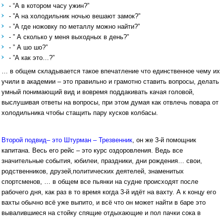
- “А в котором часу ужин?”
- ”А на холодильник ночью вешают замок?”
- ”А где ножовку по металлу можно найти?”
- ” А сколько у меня выходных в день?”
- ” А шо шо?”
- ”А как это…?”
… в общем складывается такое впечатление что единственное чему их
учили в академии – это правильно и грамотно ставить вопросы, делать
умный понимающий вид и вовремя поддакивать качая головой,
выслушивая ответы на вопросы, при этом думая как отвлечь повара от
холодильника чтобы стащить пару кусков колбасы.
Второй подвид– это Штурман – Трезвенник
, он же 3-й помощник
капитана. Весь его рейс – это курс оздоровления. Ведь все
значительные события, юбилеи, праздники, дни рождения… свои,
родственников, друзей,политических деятелей, знаменитых
спортсменов, … в общем все пьянки на судне происходят после
рабочего дня, как раз в то время когда 3-й идёт на вахту. А к концу его
вахты обычно всё уже выпито, и всё что он может найти в баре это
вывалившиеся на стойку спящие отдыхающие и пол пачки сока в