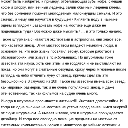
может быть изобретёт, к примеру, отбеливающий зубы кофе, смешав
кофе и хлорку, или вечный леденец, залив обычный леденец клеем,
что без сомнения поможет многодетным малоимущим семьям. И это
сейчас, а чему они научатся в будущем? Кипятить воду в чайнике
одним взглядом? Заваривать кофе на мостике ещё даже не
поднявшись туда? Возможно даже мыслить? … и это только начало.
Также штурмана считаются экспертами в астрологии, они знают всё,
что касается звёзд. Этим мастерством владеют немногие люди, в
основном те, кто всю жизнь посвятил этому, которые работают в
обсерваториях или живут в психбольницах. Но штурманам тоже
известна эта наука, хоть они этим и не гордятся и не выставляют на
показ, но они могут в считанные секунды, сразу через мгновенье после
взгляда на небо отличить луну от звёзд, причём сделать это
безошибочно в 8 случаях из 10!!! Также им известны имена всех звёзд,
как мировых размеров, так и не очень популярных звёзд, и даже
отечественных, так как фильмов на судне очень много.
Иногда в штурмане просыпается инстинкт!!! Инстинкт домохозяйки. И
тогда ни одна пылинка на мостике не устоит перед занявшимся уборкой
от скуки штурманом. А бывает и такое, что в штурмане пробуждается
дизайнер. И тогда все свободно лежащие предметы на мостике от
системных компьютерных блоков и мониторов до чайных ложечек и