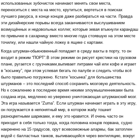
использованных зубочисток начинают менять свои места,
переноситься с места на место, крутиться, вертеться в поисках
лучшего ракурса, в конце концов даже разбираться на части. Правда
эти дизайнерские порывы всегда заканчиваются выслушиванием
возмущённых и недовольных коллег, которые зевая втыкнули карандаш
по привычке в сахарницу вместо многие года стоявшую на этом месте
точилку, или нашли чайную ложку в ящике с картами.
Когда штурман-обыкновенный попадает в среду вахты в порту, то он
входит в режим “ПОРТ”.В этом режиме он рисует крестики на грузовом
плане, ругается с грузчиками,выпивает литрами чай или кофе и играет
в “косынку”, при этом успевая бегать по палубе и следить чтобы всё
было правильно погружено. Кстати “косынка” для большинства
штурманов – это последний способ сохранить мозговую деятельность.
Но к сожалению в последнее время некими злоумышленниками была
создана игра, медленно но уверенно уничтожающая штурманский мозг.
Эта игра называется “Zuma”. Если штурман начинает играть в эту игру,
он погружается в непонятный мир, в котором жабу тошнит
разноцветными шариками, и ему это нравится. И очень часто он
приходит в себя только тогда, когда половина концов порвана, судно
накренено на 15 градусов, орут всевозможные алармы, бак затоплен
водой с балластных танков, выливающейся через вентиляцию, вокруг