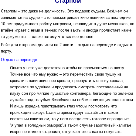
Старпом
Старпом – это даже не должность. Это подарок судьбы. Всё,чем он
занимается на судне – это просматривает кино новинки за последние
10 лет,придумывает работу матросам, ненавидит в душе механиков, но
втайне играет с ними в теннис после вахты и иногда пролистает какие
то документы…только потому что так все делают.
Рейс для старпома делится на 2 части – отдых на переходе и отдых в
порту.
Отдых на переходе
Опыта у него уже достаточно чтобы не просыпаться на вахту.
Точнее всё что ему нужно – это переместить свою тушку из
кровати в навигационное кресло, приопустить спинку кресла,
устроится по удобнее и продолжать смотреть поставленный на
паузу сон про мягкие пушистые контейнера, бегающие по зелёной
лужайке под голубым безоблачным небом с сияющим солнышком.
И лишь изредка приоткрывать глаз чтобы посмотреть что
происходит вокруг. Если старпом вдруг застаётся в таком
состоянии капитаном, то у него всегда есть готовое оправдание -
“я упал в голодный обморок”,в таком случае заботливый капитан
искренне жалеет старпома, отпускает его c вахты покушать,