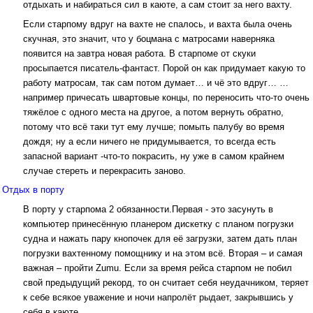
отдыхать и набираться сил в каюте, а сам стоит за него вахту.
Если старпому вдруг на вахте не спалось, и вахта была очень
скучная, это значит, что у боцмана с матросами наверняка
появится на завтра новая работа. В старпоме от скуки
просыпается писатель-фантаст. Порой он как придумает какую то
работу матросам, так сам потом думает… и чё это вдруг… …
например причесать швартовые концы, по переносить что-то очень
тяжёлое с одного места на другое, а потом вернуть обратно,
потому что всё таки тут ему лучше; помыть палубу во время
дождя; ну а если ничего не придумывается, то всегда есть
запасной вариант -что-то покрасить, ну уже в самом крайнем
случае стереть и перекрасить заново.
Отдых в порту
В порту у старпома 2 обязанности.Первая - это засунуть в
компьютер принесённую планером дискетку с планом погрузки
судна и нажать пару кнопочек для её загрузки, затем дать план
погрузки вахтенному помощнику и на этом всё. Вторая – и самая
важная – пройти Zumu. Если за время рейса старпом не побил
свой предыдущий рекорд, то он считает себя неудачником, теряет
к себе всякое уважение и ночи напролёт рыдает, закрывшись у
себя в каюте.