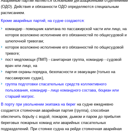
Аварийные партии являются основными дегазационными отделениями
(ОДО). Действия и обязанности ОДО определяются специальным
расписанием.
Кроме аварийных партий, на судне создаются:
командир - помощник капитана по пассажирской части или лицо, на
которое возложено исполнение его обязанностей по общесудовой и
шлюпочной тревогам;
которое возложено исполнение его обязанностей по общесудовой
тревоге;
пост медпомощи (ПМП) - санитарная группа, командир - судовой
врач или лицо, на
партия охраны порядка, безопасности и эвакуации (только на
пассажирских судах),
группа подготовки спасательных средств коллективного
пользования, командир - лицо командного состава, боцман или
старший матрос.
В порту при увольнении экипажа на берег
на судне ежедневно
создается стояночная аварийная партия (группа), способная
обеспечить борьбу с водой, пожаром, дымом и паром до прибытия
береговых пожарных команд или аварийных спасательных
подразделений. При стоянке судна на рейде стояночная аварийная