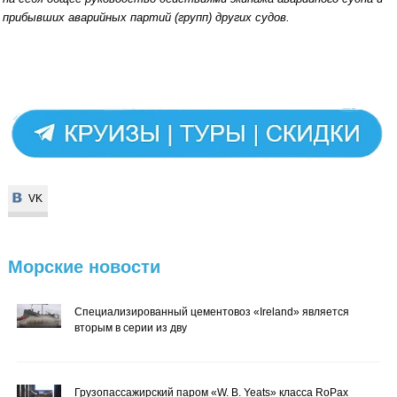
прибывших аварийных партий (групп) других судов.
VK
VK
Морские
новости
Специализированный цементовоз «Ireland» является
вторым в серии из дву
Грузопассажирский паром «W. B. Yeats» класса RoPax