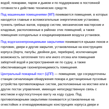
водой, пожарами, паром и дымом и по поддержанию в постоянной
готовности к действию технических средств.
Под машинными помещениями (МП)
понимаются помещения, в которых
находятся главные и вспомогательные энергетические установки,
туннель гребных валов, коридор систем, механические мастерские и
кладовые, расположенные в районах этих помещений, а также
помещения холодильных и кондиционирования воздуха установок.
Под водогазонепроницаемыми закрытиями
понимаются крышки люков и
горловин, двери и другие закрытия, установленные на конструкциях
корпуса (борта, палубы, двойное дно, переборки), исключающие
возможность затопления того или иного отсека или помещения
забортной водой и распространения ее по судну, а также
обеспечивающие газонепроницаемость помещения.
Центральный пожарный пост (ЦПП)
— помещение, где сосредоточены
станции сигнализации обнаружения пожара и дистанционные пусковые
устройства противопожарных систем, расположенные на мостике или в
других постах управления, имеющих непосредственную связь с
мостиком и круглосуточную вахту на ходу судна. Под
противопожарными закрытиями понимаются установленные на
огнестойких и огнезадерживающих конструкциях корпуса двери и