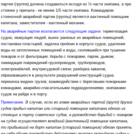
партия (группа) должна создаваться исходя из '/з части экипажа, а при
стоянке у причала - не менее 1/5 части экипажа. Командиром
стояночной аварийной партии (группы) является вахтенный помощник
капитана, заместителем - вахтенный механик.
На аварийные партии возлагаются следующие задачи:
герметизация
судна; эвакуация людей, вынос раненых из аварийных помещений;
постановка пластырей, заделка пробоин в корпусе судна, удаление
воды из затопленных помещений и воды, скопившейся при тушении
пожаров и от фильтрации; борьба с пожарами, паром, дымом;
ликвидация повреждений грузопроводов, трубопроводов,
электрокабелей, внутрисудовой связи; разборка завалов,
образовавшихся в результате разрушений конструкций судна;
перекачка жидких грузов; взаимодействие с береговыми пожарными
командами, аварийно-спасательными подразделениями, экипажами
судов на рейде и в порту.
Примечание.
В случае, если во главе аварийных партий (групп) других
судов прибыл капитан или старший помощник капитана одного из
стоящих в порту советских судов, а руководство борьбой с пожаром
на судне осуществляет младший (вахтенный) помощник капитана,
то прибывший на борт капитан (старший помощник) обязан принять
на себя общее руководство действиями экипажа аварийного судна и