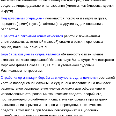
жесткие спасательные плоты и плавучие приборы); спасательные
средства индивидуального пользования (жилеты, комбинезоны, куртки
и круги).
Под грузовыми операциями
понимаются погрузка и выгрузка груза,
передача (прием) груза (снабжения) на другие суда и операции с
балластом..
К работам с открытым огнем относятся
работы с применением
электросварки, автогенной (газовой) сварки и резки, переносных
горнов, паяльных ламп и т. п.
Борьба за живучесть судна является
обязанностью всех членов
экипажа, регламентированной Уставом службы на судах Министерства
морского флота Союза ССР, НБЖС и уточненной судовым
Расписанием по тревогам.
Отработка организации борьбы за живучесть судна является
составной
частью повседневной службы на судне, она направлена на наиболее
рациональное распределение членов экипажа для эффективного
использования стационарных технических средств, аварийного,
противопожарного снабжения и спасательных средств при авариях,
возникновении взрывов и пожаров и повреждениях технических
средств, в том числе при боевых повреждениях и в условиях
воздействия на судно оружия массового поражения.