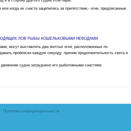
д и в сторону другого судна этой пары;
 или когда их снасти зацепились за препятствие,- огни, предписанные
ЗВОДЯЩИХ ЛОВ РЫБЫ КОШЕЛЬКОВЫМИ НЕВОДАМИ
ми, могут выставлять два желтых огня, расположенных по
давать проблески каждую секунду, причем продолжительность света и
да движение судна затруднено его рыболовными снастями.
Политика конфиденциальности