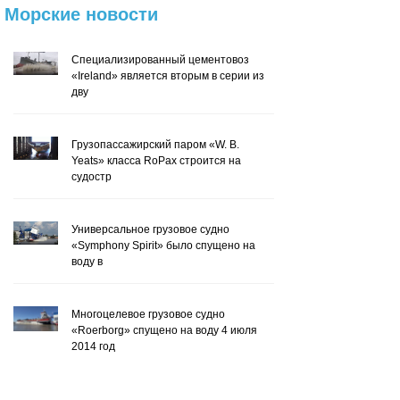
Морские
новости
Специализированный цементовоз
«Ireland» является вторым в серии из
дву
Грузопассажирский паром «W. B.
Yeats» класса RoPax строится на
судостр
Универсальное грузовое судно
«Symphony Spirit» было спущено на
воду в
Многоцелевое грузовое судно
«Roerborg» спущено на воду 4 июля
2014 год