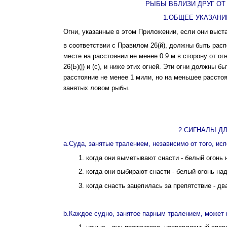
РЫБЫ ВБЛИЗИ ДРУГ ОТ
1.ОБЩЕЕ УКАЗАНИ
Огни, указанные в этом Приложении, если они выс
в соответствии с Правилом 26(й), должны быть рас
месте на расстоянии не менее 0.9 м в сторону от о
26(Ь)(|) и (c), и ниже этих огней. Эти огни должны 
расстояние не менее 1 мили, но на меньшее рассто
занятых ловом рыбы.
2.СИГНАЛЫ Д
a.Суда, занятые тралением, независимо от того, ис
1. когда они выметывают снасти - белый огонь
2. когда они выбирают снасти - белый огонь н
3. когда снасть зацепилась за препятствие - д
b.Каждое судно, занятое парным тралением, может 