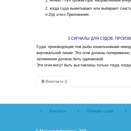
1. ночью - луч прожектора, направляемый впере
2. когда суда выметывают или выбирают снасти
п.2(а) этого Приложения.
3.СИГНАЛЫ ДЛЯ СУДОВ, ПРОИ
Суда, производящие лов рыбы кошельковыми невода
вертикальной линии. Эти огни должны попеременно 
затемнения должна быть одинаковой.
Эти огни могут быть выставлены только тогда, ког
Вконтакте (
)
Контакты
Позиции судов
©
Морская библиотека.
2026