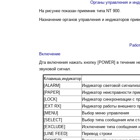
Органы управления и инд
На рисунке показан приемник типа NT 900.
Назначение opганов управления и индикаторов прив
Рабо
Включение
Дта включения нажать кнопку [POWER] в течение не
звуковой сигнал.
Клавиша,индикатор
[ALARM]
Индикатор световой сигнализ
[PAPER]
Индикатор неисправности при
[LOCK]
Индикатор синхронизации с 
[EXT RX]
Индикатор работы внешнего п
[MENU]
Выбор меню управления
[SELECT]
Выбор типа сообщения или ст
[EXCLUDE]
Исключение типа сообщения и
[LINE FEED]
Перевод строки