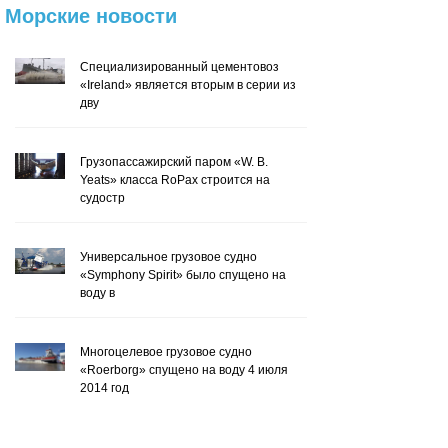
Морские
новости
Специализированный цементовоз
«Ireland» является вторым в серии из
дву
Грузопассажирский паром «W. B.
Yeats» класса RoPax строится на
судостр
Универсальное грузовое судно
«Symphony Spirit» было спущено на
воду в
Многоцелевое грузовое судно
«Roerborg» спущено на воду 4 июля
2014 год