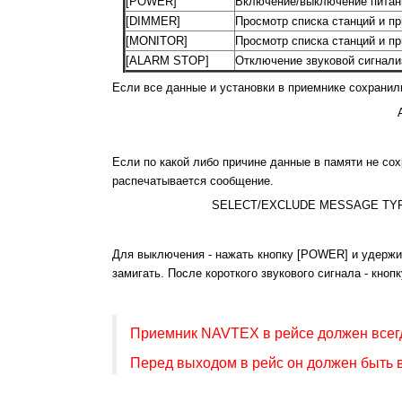
[POWER]
Включение/выключение питан
[DIMMER]
Просмотр списка станций и пр
[MONITOR]
Просмотр списка станций и п
[ALARM STOP]
Отключение звуковой сигнали
Если все данные и установки в приемнике сохранил
Если по какой либо причине данные в памяти не со
распечатывается сообщение.
SELECT/EXCLUDE MESSAGE TYP
Для выключения - нажать кнопку [POWER] и удержив
замигать. После короткого звукового сигнала - кнопк
Приемник NAVTEX в рейсе должен всегд
Перед выходом в рейс он должен быть в