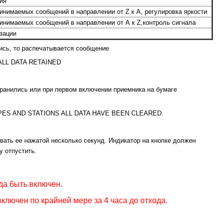
ия
инимаемых сообщений в направлении от Z к А, регулировка яркости
ринимаемых сообщений в направлении от А к Z,контроль сигнала
зации
ись, то распечатывается сообщение
ALL DATA RETAINED
хранились или при первом включении приемника на бумаге
ES AND STATIONS ALL DATA HAVE BEEN CLEARED.
ать ее нажатой несколько секунд. Индикатор на кнопке должен
у отпустить.
а быть включен.
ключен по крайней мере за 4 часа до отхода.