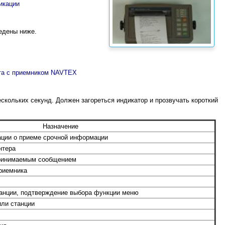
икации
едены ниже.
та с приемником NAVTEX
скольких секунд. Должен загореться индикатор и прозвучать короткий
Назначение
ации о приеме срочной информации
нтера
принимаемым сообщением
риемника
анции, подтверждение выбора функции меню
ли станции