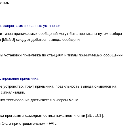
ятся.
ть запрограммированных установок
 и типов принимаемых сообщений могут быть прочитаны путем выбора
и [MENU] следует добиться вывода сообщения
ны установки приемника по станциям и типам принимаемых сообщений.
стирование приемника
 устройство, тракт приемника, правильность вывода символов на
 сигнализации.
ция тестирования достигается выбором меню
ка программы самодиагностики нажатием кнопки [SELECT].
ОК, а при отрицательном - FAIL.