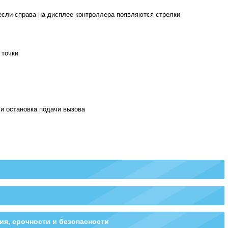
если справа на дисплее контроллера появляются стрелки
 точки
и остановка подачи вызова
Работа модема
Вызов бедствия
я, срочности и безопасности