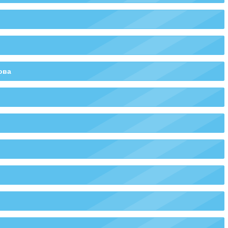
тетами бедствия, срочности и безопасности
ызов судовой станции
зов береговой станции
ова
дтверждение принятого вызова
нсляция вызова бедствия
Вызов всем судам
дам в географическом районе
Адресная книга
Простой вызов
Расширенный вызов
Список станций
(CALL)
(CALL, EDIT)