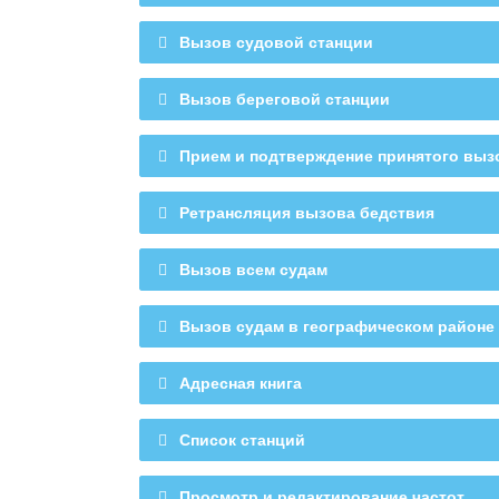
Прием вызовов с приори
Вызов судовой станции
В
Вызов береговой станции
Вы
Прием и подтверждение принятого выз
Прием и по
Ретрансляция вызова бедствия
Ретра
Вызов всем судам
Вызов судам в географическом районе
Вызов су
Адресная книга
Список станций
Параметры ЦИВ
Просмотр и редактирование частот