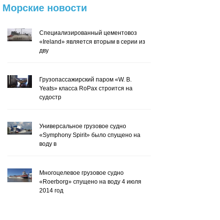
Морские
новости
Специализированный цементовоз
«Ireland» является вторым в серии из
дву
Грузопассажирский паром «W. B.
Yeats» класса RoPax строится на
судостр
Универсальное грузовое судно
«Symphony Spirit» было спущено на
воду в
Многоцелевое грузовое судно
«Roerborg» спущено на воду 4 июля
2014 год