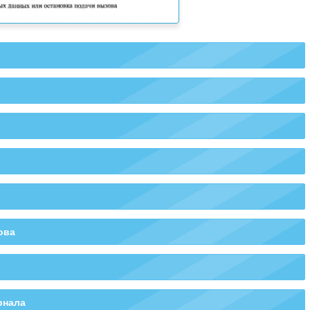
Работа модема
Вызов бедствия
ритм работы контроллера
ызов судовой станции
ова
дтверждение принятого вызова
Вызов всем судам
рнала