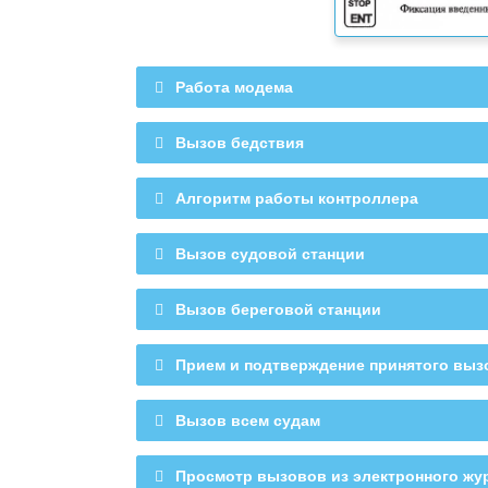
Работа модема
Вызов бедствия
Алгоритм работы контроллера
Алго
Вызов судовой станции
В
Вызов береговой станции
Прием и подтверждение принятого выз
Прием и по
Вызов всем судам
Просмотр вызовов из электронного жу