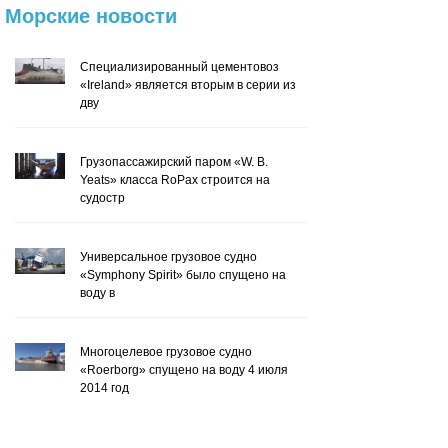
Морские
новости
Специализированный цементовоз
«Ireland» является вторым в серии из
дву
Грузопассажирский паром «W. B.
Yeats» класса RoPax строится на
судостр
Универсальное грузовое судно
«Symphony Spirit» было спущено на
воду в
Многоцелевое грузовое судно
«Roerborg» спущено на воду 4 июля
2014 год