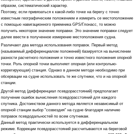
образом, систематический характер.
Поэтому, если привязаться к какой-либо точке на берегу с точно
известным географическим положением и измерить се местоположение
с помощью навигационного приемника GPS/Глонасс, то можно
получить некоторое значение поправки. Это значение поправки следует
далее ввести в полученное измерение местоположения судна.
Различают два метода использования поправок. Первый метод
(называемый дифференциалом положений) базируется на вычислении
разности расчетного положения и точно известного положения опорной
точки. Роль опорной точки выполняет опорная (или контролыю-
коррегирующая) станция. Однако в данном методе необходимо при
обсервации на судне использовать те же спутники, что и на опорной
станции.
Другой метод (дифференциал псевдорасстояний) предполагает
получение ошибок вычисления псевдорасстояний для каждого
спутника. Достоинством данного метода является независимый от
опорной станции выбор "созвездия" на судне благодаря наличию
поправок псевдодальностей по всем спутникам.
Данный метод практически используется в дифференциальном
режиме. Коррекции псевдорасстояний рассчитываются на береговой