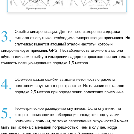
3.
Ошибки синхронизации. Для точного измерения задержки
сигнала от спутника необходима синхронизация приемника. На
спутниках имеется атомный эталон частоты, который
синхронизирует приемник GPS. Нестабильность атомного эталона
обуславливаем ошибку в измерении задержки прохождения cигнала и
точность позиционирования порядка 1,5 метров.
4.
Эфемеричсские ошибки вызваны неточностью расчета
положения спутника в пространстве. Их влияние составляет
порядка 2,5 метров при определении положения приемника.
5.
Геометрическое разведение спутников. Если спутники, па
которые производится обсервация находятся под углами
близкими к прямым, то точка пересечения окружностей может
быть вычислена с меньшей погрешностью, чем в случае, когда
спутники находятся под острыми углами. Хорошее взаимное