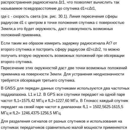
распространения радиосигнала Δt1, что позволяет вычислить так
называемое псевдорасстояние до спутника d1=cΔt1,
где c - скорость света (см. рис. 30.1). Линия пересечения сферы
радиусом d1 с центром в точке положения спутника с поверхностью
Земли,а это будет окружность, даст совокупность возможных
положений приемника.
Если таким же образом измерить задержку радиосигнала At? от
второго спутника и построить сферу радиусом d2=cΔt2, то можно
получить вторую окружность возможных положений при обсервации
второго спутника.
Пересечение этих окружностей даст две точки возможных положений
приемника на поверхности Земли. Для устранения неоднозначности
требуется обсервация третьего спутника.
В GNSS для передач данных спутниками используются два частотных
поддиапазона. L1 и L2. В GPS все спутники передают на одной паре
частот fL1=1575,42 МГц и fL2=1227,60 MГu. В Глонасс каждый спутник
передает на своей паре частот в диапазонах fL1 = 1502,5625-1615,5
МГц и fL2= 1246,4375-1256,5 МГц.
Для разделения сигналов от разных спутников и использования на
спутниках передатчиков сравнительно малой мощности применяются