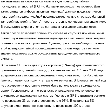
так называемые сложные сигналы в виде псевдослучайных
последовательностей (ПСП) с большим периодом повторения. Для
таких сигналов информационная "единица" данных представляется
некоторой псевдослучайной последовательностью с гораздо большей
тактовой частотой, а "ноль" - соответственно ее инверсным значением.
В результате ширина спектра сигнала многократно расширяется.
Такой способ позволяет принимать сигнал от спутника при отношении
сигнал/шум значительно меньше единицы за счет накопления энергии
полезного сигнала в приемнике. Однако, при этом необходимо знание
этой псевдослучайной последовательности или кода. Без точного
знания кода невозможно осуществить демодуляцию принимаемого
сигнала.
В системе GPS есть два кода - короткий (С/А-код) для коммерческого
применения и длинный (Р-код) для военных целей. С 1 мая 2000 года
американская сторона рассекретила Р-код из-за того, что Российская
Глонасс позволяла получить такую же точность. В Глонасс точный код
не засекречен и постоянно может быть использован в гражданских
целях. Горизонтальная погрешность определения местоположения
спутниковых навигационных систем Глонасс и GPS в штатном режиме
не превышает 33 метров с вероятностью 95%. В остальных 5%
случаев абсолютная погрешность не превышает 100 метров.