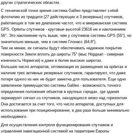
других стратегических областях.
С технической точки зрения система Galileo представляет собой
флотилию из тридцати (27 действующих и 3 резервных) спутников,
работающих в том же диапазоне частот, что и американская система
GPS. Орбиты спутников - круговые высотой 23616 км и наклонением
56°. Это наклонение чуть выше, чем у спутников системы GPS (55°), но
значительно меньше, чем в системе Глонасс (64,8°).
Тем не менее, их сигналы будут обеспечивать надежное покрытие
поверхности Земли вплоть до широты 75° (мыс Нордкап - северная
конечность Норвегии) и даже в более высоких широтах.
Большое число аппаратов, оптимизация их размещения на орбитах и
наличие трех активных резервных спутников, гарантируют, что даже
потеря одного из них не будет заметна для пользователя. Еще одно
заявленное преимущество системы Galileo - возможность точного
определения положения объектов в крупных городах, где здания
экранируют сигнал со спутников, находящихся низко над горизонтом.
Она достигается за счет того, что число аппаратов, доступных для
использования при позиционировании, в два раза больше минимально
необходимого.
Для осуществления контроля функционирования спутников и
управления навигационной системой на территории Европы