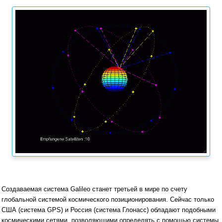
Создаваемая система Galileo станет третьей в мире по счету
глобальной системой космического позиционирования. Сейчас только
США (система GPS) и Россия (система Глонасс) обладают подобными
космическими сетями, позволяющими определять с помощью системы