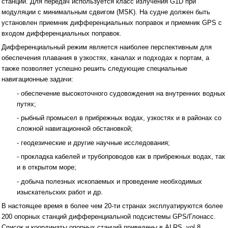
станции. Для передач используется класс излучения G1D при
модуляции с минимальным сдвигом (MSK). На судне должен быть
установлен приемник дифференциальных поправок и приемник GPS с
входом дифференциальных поправок.
Дифференциальный режим является наиболее перспективным для
обеспечения плавания в узкостях, каналах и подходах к портам, а
также позволяет успешно решить следующие специальные
навигационные задачи:
- обеспечение высокоточного судовождения на внутренних водных
путях;
- рыбный промысел в прибрежных водах, узкостях и в районах со
сложной навигационной обстановкой;
- геодезические и другие научные исследования;
- прокладка кабелей и трубопроводов как в прибрежных водах, так
и в открытом море;
- добыча полезных ископаемых и проведение необходимых
изыскательских работ и др.
В настоящее время в более чем 20-ти странах эксплуатируются более
200 опорных станций дифференциальной подсистемы GPS/Глонасс.
Список и координаты опорных станций приведены в ALRS, vol 8,