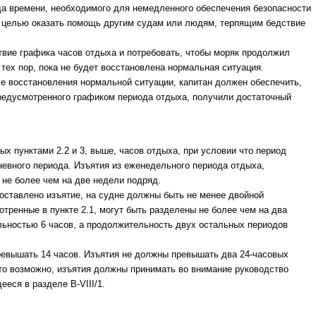
да времени, необходимого для немедленного обеспечения безопасности
с целью оказать помощь другим судам или людям, терпящим бедствие
твие графика часов отдыха и потребовать, чтобы моряк продолжил
тех пор, пока не будет восстановлена нормальная ситуация.
ле восстановления нормальной ситуации, капитан должен обеспечить,
предусмотренного графиком периода отдыха, получили достаточный
ых пунктами 2.2 и 3, выше, часов отдыха, при условии что период
невного периода. Изъятия из еженедельного периода отдыха,
 не более чем на две недели подряд.
ставлено изъятие, на судне должны быть не менее двойной
тренные в пункте 2.1, могут быть разделены не более чем на два
льностью 6 часов, а продолжительность двух остальных периодов
евышать 14 часов. Изъятия не должны превышать два 24-часовых
это возможно, изъятия должны принимать во внимание руководство
еся в разделе B-VIII/1.