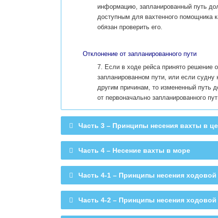
информацию, запланированный путь дол
доступным для вахтенного помощника ка
обязан проверить его.
Отклонение от запланированного пути
7. Если в ходе рейса принято решение 
запланированном пути, или если судну 
другим причинам, то измененный путь д
от первоначально запланированного пут
Часть 3 – Принципы несения вахты в ц
Часть 4 – Несение вахты в море
Часть 4-1 – Принципы несения ходовой
Часть 4-2 – Принципы несения ходово