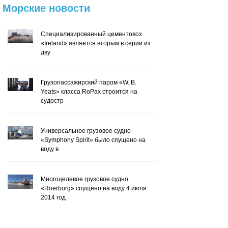
Морские
новости
Специализированный цементовоз
«Ireland» является вторым в серии из
дву
Грузопассажирский паром «W. B.
Yeats» класса RoPax строится на
судостр
Универсальное грузовое судно
«Symphony Spirit» было спущено на
воду в
Многоцелевое грузовое судно
«Roerborg» спущено на воду 4 июля
2014 год