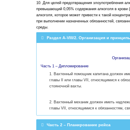
10. Для целей предотвращения злоупотребления ал
превышающий 0,05% содержания алкоголя в крови (С
алкоголя, которое может привести к такой концентр
при выполнении назначенных обязанностей, связан
среды.
Раздел A-VIII/2. Организация и принци
Организац
Часть 1 – Дипломирование
1. Вахтенный помощник капитана должен им
главы II или главы VII, относящимися к обя
стояночной вахты.
2. Вахтенный механик должен иметь надлеж
главы VII, относящимися к обязанностям, с
Часть 2 – Планирование рейса