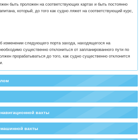
жен быть проложен на соответствующих картах и быть постоянно
питана, который, до того как судно ляжет на соответствующий курс,
об изменении следующего порта захода, находящегося на
необходимо существенно отклониться от запланированного пути по
олжен прорабатываться до того, как судно существенно отклонится
и.
елом
 навигационной вахты
й машинной вахты