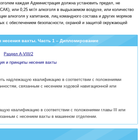
коголем каждая Администрация должна установить предел, не
АК), или 0,25 мг/л алкоголя в выдыхаемом воздухе, или количество
ации алкоголя у капитанов, лиц командного состава и других моряков
ных с обеспечением безопасности, охраной и защитой окружающей
пы несения вахты. Часть 1 – Дипломирование
Раздел A-VIII/2
ия и принципы несения вахты
еть надлежащую квалификацию в соответствии с положениями
занностям, связанным с несением ходовой навигационной или
ащую квалификацию в соответствии с положениями главы III или
вязанным с несением вахты в машинном отделении.