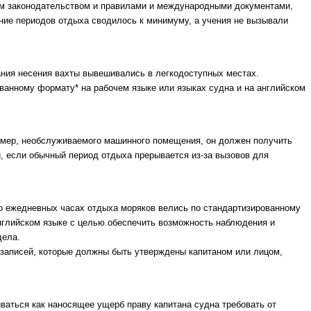
ым законодательством и правилами и международными документами,
ние периодов отдыха сводилось к минимуму, а учения не вызывали
ания несения вахты вывешивались в легкодоступных местах.
ванному формату* на рабочем языке или языках судна и на английском
ример, необслуживаемого машинного помещения, он должен получить
, если обычный период отдыха прерывается из-за вызовов для
 о ежедневных часах отдыха моряков велись по стандартизированному
нглийском языке с целью обеспечить возможность наблюдения и
дела.
записей, которые должны быть утверждены капитаном или лицом,
ваться как наносящее ущерб праву капитана судна требовать от