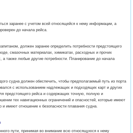
ться заранее с учетом всей относящейся к нему информации, а
роверен до начала рейса.
 капитаном, должен заранее определить потребности предстоящего
 воде, смазочных материалах, химикатах, расходных и прочих
х, а также любые другие потребности. Планирование до начала
ждого судна должен обеспечить, чтобы предполагаемый путь из порта
ровался с использованием надлежащих и подходящих карт и других
ля предстоящего рейса и содержащих точную, полную и
шении тех навигационных ограничений и опасностей, которые имеют
р и имеют отношение к безопасности плавания судна.
и
нного пути, принимая во внимание всю относящуюся к нему