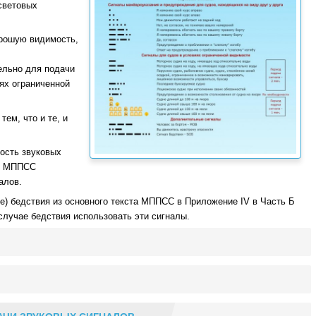
световых
орошую видимость,
ельно для подачи
ях ограниченной
ем, что и те, и
ость звуковых
ых МППСС
алов.
е) бедствия из основного текста МППСС в Приложение IV в Часть Б
лучае бедствия использовать эти сигналы.