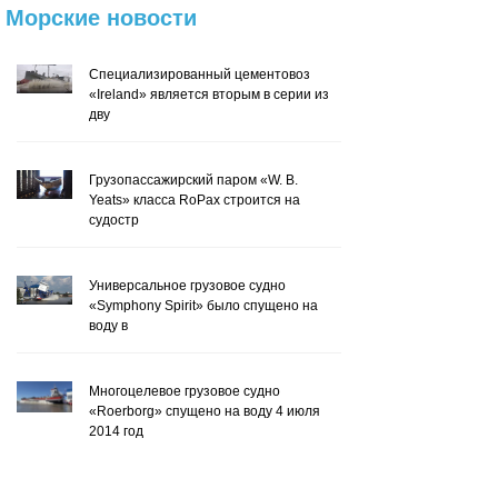
Морские
новости
Специализированный цементовоз
«Ireland» является вторым в серии из
дву
Грузопассажирский паром «W. B.
Yeats» класса RoPax строится на
судостр
Универсальное грузовое судно
«Symphony Spirit» было спущено на
воду в
Многоцелевое грузовое судно
«Roerborg» спущено на воду 4 июля
2014 год