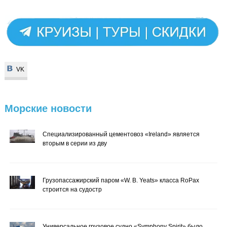
VK
VK
Морские
новости
Специализированный цементовоз «Ireland» является
вторым в серии из дву
Грузопассажирский паром «W. B. Yeats» класса RoPax
строится на судостр
Универсальное грузовое судно «Symphony Spirit» было