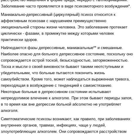
Заболевание часто проявляется в виде психомоторного возбуждения*.
Маниакально-депрессивный (циркулярный) психоз относится к
аффективным психозам с нарушением преимущественно
эмоциональной стороны жизни человека. Это заболевание протекает
циклически - фазами, в промежутке между которыми человек
практически здоров.
Наблюдаются фазы депрессивные, маниакальные** и смешанные.
Наиболее опасно для больного депрессивное состояние, поскольку оно
сопровождается острой тоской, безысходностью, заторможенностью.
Тоска и мысли о своей виновности бывают такими неотступными и
убедительными, что больные пытаются покончить жизнь
самоубийством. Кроме того, может наблюдаться выраженная тревога,
переходящая в возбуждение с тенденцией к самоистязанию.
Некоторые больные в депрессивном состоянии испытывают
непреодолимое влечение к алкоголю. При этом бывают периоды запоя,
в то время как вне депрессии больной абсолютно не употребляет
алкоголя.
Симптоматические психозы возникают, как правило, при заболеваниях
внутренних органов, травмах, инфекциях, чаще у людей,
злоупотребляющих алкоголем. Они сопровождаются расстройством