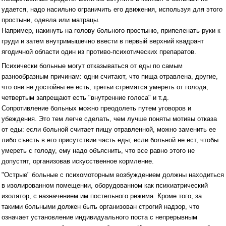
удается, надо насильно ограничить его движения, используя для этого
простыни, одеяла или матрацы.
Например, накинуть на голову больного простыню, припеленать руки к
груди и затем внутримышечно ввести в первый верхний квадрант
ягодичной области один из противо-психотических препаратов.
Психически больные могут отказываться от еды по самым
разнообразным причинам: одни считают, что пища отравлена, другие,
что они не достойны ее есть, третьи стремятся умереть от голода,
четвертым запрещают есть "внутренние голоса" и т.д.
Сопротивление больных можно преодолеть путем уговоров и
убеждения. Это тем легче сделать, чем лучше поняты мотивы отказа
от еды: если больной считает пищу отравленной, можно заменить ее
либо съесть в его присутствии часть еды; если больной не ест, чтобы
умереть с голоду, ему надо объяснить, что все равно этого не
допустят, организовав искусственное кормление.
"Острые" больные с психомоторным возбуждением должны находиться
в изолированном помещении, оборудованном как психиатрический
изолятор, с назначением им постельного режима. Кроме того, за
такими больными должен быть организован строгий надзор, что
означает установление индивидуального поста с непрерывным