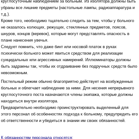
круглосуточным наблюдением за больным. Из изолятора должны быть
убраны все лишние предметы (настольные лампы, радиоаппаратура и
т.д.).
Кроме того, необходимо тщательно следить за тем, чтобы у больного
не оказалось колющих, режущих, стеклянных предметов, поясов,
шнуров, концов (веревок), которые могут представлять опасность в
плане нанесения увечья.
Следует помнить, что даже бинт или носовой платок в руках
психически больного может явиться средством для реализации
суицидальных или агрессивных намерений. Иллюминаторы должны
быть задраены так, чтобы их отдраивание без подручных средств было
невозможным.
Постельный режим обычно благоприятно действует на возбужденных
больных и облегчает наблюдение за ними. Для несения непрерывного
круглосуточного поста назначаются члены экипажа, которые должны
находиться внутри изолятора.
Предварительно необходимо проинструктировать выделенный для
этого персонал об особенностях подхода к больному, предупредить его
об ответственности и убедиться в знании им своих обязанностей.
К обязанностям персонала относятся: