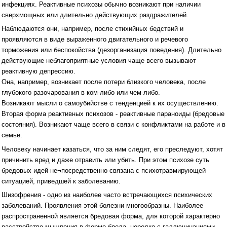
инфекциях. Реактивные психозы обычно возникают при наличии
сверхмощных или длительно действующих раздражителей.
Наблюдаются они, например, после стихийных бедствий и
проявляются в виде выраженного двигательного и речевого
торможения или беспокойства (дезорганизация поведения). Длительно
действующие неблагоприятные условия чаще всего вызывают
реактивную депрессию.
Она, например, возникает после потери близкого человека, после
глубокого разочарования в ком-либо или чем-либо.
Возникают мысли о самоубийстве с тенденцией к их осуществлению.
Вторая форма реактивных психозов - реактивные параноиды (бредовые
состояния). Возникают чаще всего в связи с конфликтами на работе и в
семье.
Человеку начинает казаться, что за ним следят, его преследуют, хотят
причинить вред и даже отравить или убить. При этом психозе суть
бредовых идей не¬посредственно связана с психотравмирующей
ситуацией, приведшей к заболеванию.
Шизофрения - одно из наиболее часто встречающихся психических
заболеваний. Проявления этой болезни многообразны. Наиболее
распространенной является бредовая форма, для которой характерно
расстройство мышления в форме бреда, нередко с галлюцинациями.