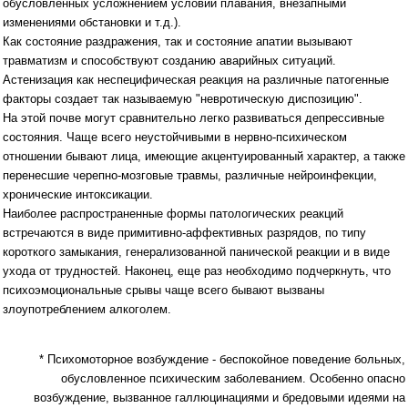
обусловленных усложнением условий плавания, внезапными
изменениями обстановки и т.д.).
Как состояние раздражения, так и состояние апатии вызывают
травматизм и способствуют созданию аварийных ситуаций.
Астенизация как неспецифическая реакция на различные патогенные
факторы создает так называемую "невротическую диспозицию".
На этой почве могут сравнительно легко развиваться депрессивные
состояния. Чаще всего неустойчивыми в нервно-психическом
отношении бывают лица, имеющие акцентуированный характер, а также
перенесшие черепно-мозговые травмы, различные нейроинфекции,
хронические интоксикации.
Наиболее распространенные формы патологических реакций
встречаются в виде примитивно-аффективных разрядов, по типу
короткого замыкания, генерализованной панической реакции и в виде
ухода от трудностей. Наконец, еще раз необходимо подчеркнуть, что
психоэмоциональные срывы чаще всего бывают вызваны
злоупотреблением алкоголем.
* Психомоторное возбуждение - беспокойное поведение больных,
обусловленное психическим заболеванием. Особенно опасно
возбуждение, вызванное галлюцинациями и бредовыми идеями на