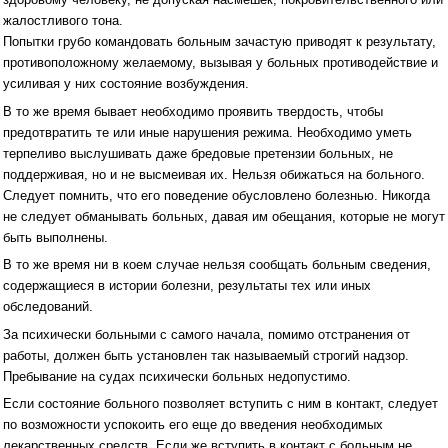
жалостливого тона.
Попытки грубо командовать больным зачастую приводят к результату,
противоположному желаемому, вызывая у больных противодействие и
усиливая у них состояние возбуждения.
В то же время бывает необходимо проявить твердость, чтобы
предотвратить те или иные нарушения режима. Необходимо уметь
терпеливо выслушивать даже бредовые претензии больных, не
поддерживая, но и не высмеивая их. Нельзя обижаться на больного.
Следует помнить, что его поведение обусловлено болезнью. Никогда
не следует обманывать больных, давая им обещания, которые не могут
быть выполнены.
В то же время ни в коем случае нельзя сообщать больным сведения,
содержащиеся в истории болезни, результаты тех или иных
обследований.
За психически больными с самого начала, помимо отстранения от
работы, должен быть установлен так называемый строгий надзор.
Пребывание на судах психически больных недопустимо.
Если состояние больного позволяет вступить с ним в контакт, следует
по возможности успокоить его еще до введения необходимых
лекарственных средств. Если же вступить в контакт с больным не