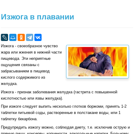
Изжога в плавании
Изжога - своеобразное чувство
жара или жжения в нижней части
пищевода. Эти неприятные
ощущения связаны с
забрасыванием в пищевод
кислого содержимого из
желудка.
Изжога - признак заболевания желудка (гастрита с повышенной
кислотностью или язвы желудка).
При изжоге следует выпить несколько глотков боржоми, принять 1-2
таблетки питьевой соды, растворенные в полстакане воды, или 1
таблетку бекарбона.
Предупредить изжогу можно, соблюдая диету, т.е. исключив острую и
пряную пищу, консервы, копчености, алкогольные напитки. Больному