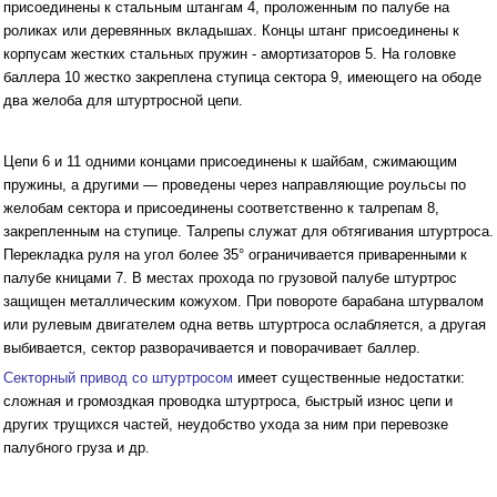
присоединены к стальным штангам 4, проложенным по палубе на
роликах или деревянных вкладышах. Концы штанг присоединены к
корпусам жестких стальных пружин - амортизаторов 5. На головке
баллера 10 жестко закреплена ступица сектора 9, имеющего на ободе
два желоба для штуртросной цепи.
Цепи 6 и 11 одними концами присоединены к шайбам, сжимающим
пружины, а другими — проведены через направляющие роульсы по
желобам сектора и присоединены соответственно к талрепам 8,
закрепленным на ступице. Талрепы служат для обтягивания штуртроса.
Перекладка руля на угол более 35° ограничивается приваренными к
палубе кницами 7. В местах прохода по грузовой палубе штуртрос
защищен металлическим кожухом. При повороте барабана штурвалом
или рулевым двигателем одна ветвь штуртроса ослабляется, а другая
выбивается, сектор разворачивается и поворачивает баллер.
Секторный привод со штуртросом
имеет существенные недостатки:
сложная и громоздкая проводка штуртроса, быстрый износ цепи и
других трущихся частей, неудобство ухода за ним при перевозке
палубного груза и др.