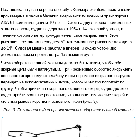
Постановка на два якоря по способу «Хеммерлок» была практически
произведена в заливе Чезапик американским военным транспортом
АКА-61 водоизмещением 10 тыс. т. Стоя на двух якорях, положенных
этим способом, судно выдержало в 1954 г. 14 - часовой ураган, в
течение которого ветер трижды менял свое направление. Угол
рыскания составлял в среднем 5°, максимальное рыскание доходило
до 14°. Судовая машина работала вперед, и судно устойчиво
держалось носом против ветра без помощи руля.
Число оборотов главной машины должно быть таким, чтобы обе
якорные цепи были натянутыми. При чрезмерных оборотах якорь-цепь
основного якоря получит слабину и при перемене ветра вся нагрузка
перейдет на вспомогательный якорь, который быстро поползёт по
грунту. Чтобы прийти на якорь-цепь основного якоря, судно должно
будет пройти большое расстояние, что вызовет сближение якорей и
сильный рывок якорь цепи основного якоря (рис. 3).
Рис. 3. Положения судна при чрезмерных оборотах главной машины