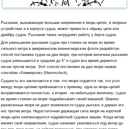
Рыскание, вызывающее большие напряжения в якорь-цепях, в якорных
устройствах и в корпусе судна, может привести к обрыву цепи или
дрейфу судна. Рыскание также затрудняет работу у борта судна.
Для уменьшения рыскания судна при стоянке на якоре во время
сильного ветра в американском военно-морском флоте разработан
способ постановки судна на два якоря, при котором величина рыскания
судна уменьшается в среднем до 5° и судно все время держится
носом против ветра. Этот способ постановки на два якоря назван
способом «Хоммерлок» (Hammcrlock).
Сущность его заключается в том, что якоря отдаются так, что угол
между якорь-цепями приближается к прямому, одна из якорь-цепей
вытравливается полностью, а вторая - на небольшую величину; судно
во время стоянки на якоре подрабатывает своей машиной. Широко
разнесенные якоря не дают возможности судну рыскать и держат его
нос против ветра. Недостаточная держащая сила якоря на короткой
якорь-цепи компенсируется подработкой судовых машин. Когда ветер
меняет своё направление, судно начинает уваливаться под ветер до