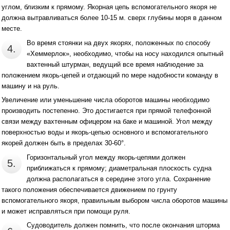
углом, близким к прямому. Якорная цепь вспомогательного якоря не
должна вытравливаться более 10-15 м. сверх глубины моря в данном
месте.
Во время стоянки на двух якорях, положенных по способу
4.
«Хеммерлок», необходимо, чтобы на носу находился опытный
вахтенный штурман, ведущий все время наблюдение за
положением якорь-цепей и отдающий по мере надобности команду в
машину и на руль.
Увеличение или уменьшение числа оборотов машины необходимо
производить постепенно. Это достигается при прямой телефонной
связи между вахтенным офицером на баке и машиной. Угол между
поверхностью воды и якорь-цепью основного и вспомогательного
якорей должен быть в пределах 30-60°.
Горизонтальный угол между якорь-цепями должен
5.
приближаться к прямому; диаметральная плоскость судна
должна располагаться в середине этого угла. Сохранение
такого положения обеспечивается движением по грунту
вспомогательного якоря, правильным выбором числа оборотов машины
и может исправляться при помощи руля.
Судоводитель должен помнить, что после окончания шторма