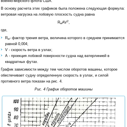
военно-морского флота США.
В основу расчета этих графиков была положена следующая формула:
ветровая нагрузка на лобовую плоскость судна равна
2
R
AV
,
w
где,
R
- фактор трения ветра, величина которого в среднем принимается
w
равной 0,004;
V - скорость ветра в узлах;
А - проекция лобовой поверхности судна над ватерлинией в
квадратных футах.
График зависимости между тем числом оборотов машины, которое
обеспечивает судну определенную скорость в узлах, и силой
противного ветра показан на рис. 4.
Рис. 4 График оборотов машины