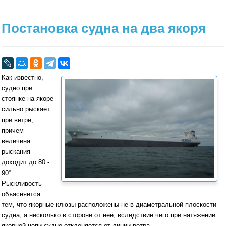
Постановка судна на два якоря
Как известно,
судно при
стоянке на якоре
сильно рыскает
при ветре,
причем
величина
рыскания
доходит до 80 -
90°.
Рыскливость
объясняется
тем, что якорные клюзы расположены не в диаметральной плоскости
судна, а несколько в стороне от неё, вследствие чего при натяжении
якорной цепи судно отклоняется от линии ветра.