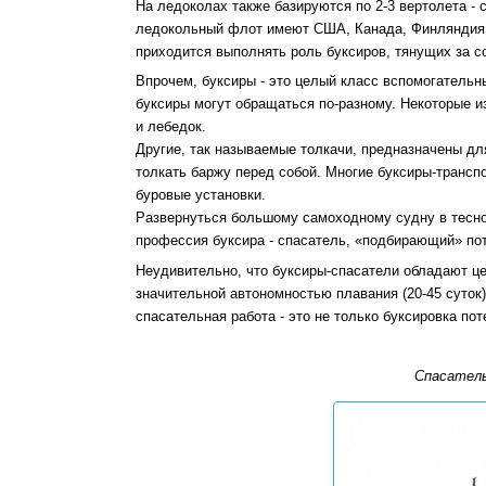
На ледоколах также базируются по 2-3 вертолета -
ледокольный флот имеют США, Канада, Финляндия 
приходится выполнять роль буксиров, тянущих за с
Впрочем, буксиры - это целый класс вспомогательн
буксиры могут обращаться по-разному. Некоторые и
и лебедок.
Другие, так называемые толкачи, предназначены д
толкать баржу перед собой. Многие буксиры-трансп
буровые установки.
Развернуться большому самоходному судну в тесно
профессия буксира - спасатель, «подбирающий» по
Неудивительно, что буксиры-спасатели обладают ц
значительной автономностью плавания (20-45 суто
спасательная работа - это не только буксировка по
Спасатель