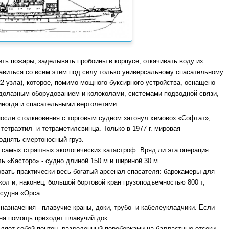
ть пожары, заделывать пробоины в корпусе, откачивать воду из
авиться со всем этим под силу только универсальному спасательному
-22 узла), которое, помимо мощного буксирного устройства, оснащено
долазным оборудованием и колоколами, системами подводной связи,
 иногда и спасательными вертолетами.
после столкновения с торговым судном затонул химовоз «Софтат»,
 тетраэтил- и тетраметилсвинца. Только в 1977 г. мировая
однять смертоносный груз.
з самых страшных экологических катастроф. Вряд ли эта операция
ь «Касторо» - судно длиной 150 м и шириной 30 м.
вать практически весь богатый арсенал спасателя: барокамеры для
кол и, наконец, большой бортовой кран грузоподъемностью 800 т,
 судна «Орса.
азначения - плавучие краны, доки, трубо- и кабелеукладчики. Если
 на помощь приходит плавучий док.
вляет собой понтон, разделенный переборками на балластные отсеки.