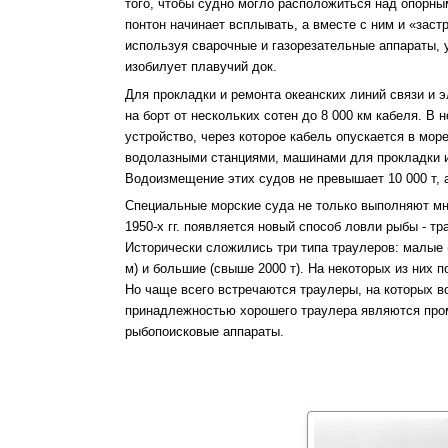
того, чтобы судно могло расположиться над опорны
понтон начинает всплывать, а вместе с ним и «заст
используя сварочные и газорезательные аппараты, у
изобилует плавучий док.
Для прокладки и ремонта океанских линий связи и 
на борт от нескольких сотен до 8 000 км кабеля. В
устройство, через которое кабель опускается в мо
водолазными станциями, машинами для прокладки и
Водоизмещение этих судов не превышает 10 000 т, а
Специальные морские суда не только выполняют мно
1950-х гг. появляется новый способ ловли рыбы - тр
Исторически сложились три типа траулеров: малые (в
м) и большие (свыше 2000 т). На некоторых из них п
Но чаще всего встречаются траулеры, на которых в
принадлежностью хорошего траулера являются пром
рыбопоисковые аппараты.