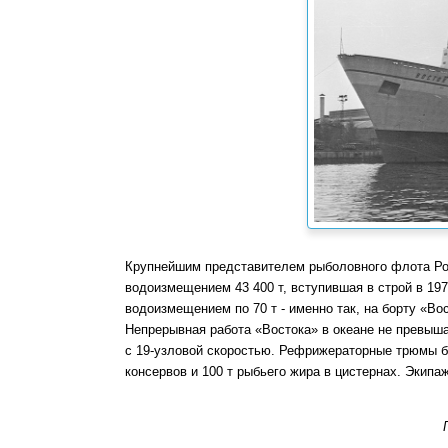
Крупнейшим представителем рыболовного флота Рос
водоизмещением 43 400 т, вступившая в строй в 19
водоизмещением по 70 т - именно так, на борту «В
Непрерывная работа «Востока» в океане не превыша
с 19-узловой скоростью. Рефрижераторные трюмы ба
консервов и 100 т рыбьего жира в цистернах. Экипа