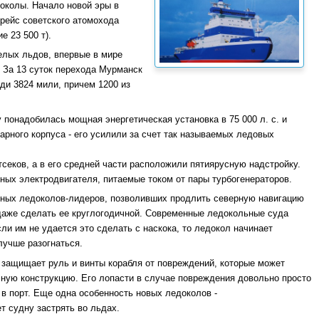
околы. Начало новой эры в
рейс советского атомохода
е 23 500 т).
желых льдов, впервые в мире
 За 13 суток перехода Мурманск
ди 3824 мили, причем 1200 из
понадобилась мощная энергетическая установка в 75 000 л. с. и
арного корпуса - его усилили за счет так называемых ледовых
секов, а в его средней части расположили пятиярусную надстройку.
бных электродвигателя, питаемые током от пары турбогенераторов.
щных ледоколов-лидеров, позволивших продлить северную навигацию
 даже сделать ее круглогодичной. Современные ледокольные суда
ли им не удается это сделать с наскока, то ледокол начинает
лучше разогнаться.
защищает руль и винты корабля от повреждений, которые может
ычную конструкцию. Его лопасти в случае повреждения довольно просто
 в порт. Еще одна особенность новых ледоколов -
т судну застрять во льдах.