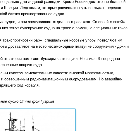
 специально для ледовой разведки. Кроме России достаточно большой
и Швеция. Ледоколам, которые расчищают путь во льдах, нередко
обой близко пришвартованное судно.
ых судов, и они заслуживают отдельного рассказа. Со своей «ношей»
з них тянут буксируемое судно на тросе с помощью специальных гаков
ля транспортировки барж: специальные носовые упоры позволяют им
орты доставляют на место несамоходные плавучие сооружения - доки и
й акватории помогают буксиры-кантовщики. Но самая благородная
терпевшие аварию суда.
елым букетом замечательных качеств: высокой мореходностью,
к) и совершенным радионавигационным оборудованием. Но аварийно-
терявшего ход корабля.
ное судно Отто фон Гуэрикя