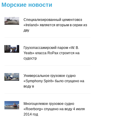
Морские
новости
Специализированный цементовоз
«Ireland» является вторым в серии из
дву
Грузопассажирский паром «W. B.
Yeats» класса RoPax строится на
судостр
Универсальное грузовое судно
«Symphony Spirit» было спущено на
воду в
Многоцелевое грузовое судно
«Roerborg» спущено на воду 4 июля
2014 год