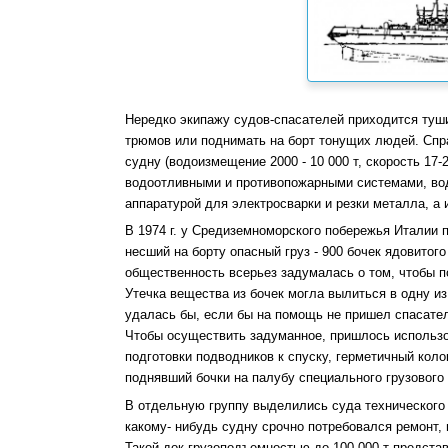
Нередко экипажу судов-спасателей приходится туши
трюмов или поднимать на борт тонущих людей. Спр
судну (водоизмещение 2000 - 10 000 т, скорость 17
водоотливными и противопожарными системами, во
аппаратурой для электросварки и резки металла, а
В 1974 г. у Средиземноморского побережья Италии 
несший на борту опасный груз - 900 бочек ядовитого
общественность всерьез задумалась о том, чтобы п
Утечка вещества из бочек могла вылиться в одну и
удалась бы, если бы на помощь не пришел спасател
Чтобы осуществить задуманное, пришлось использо
подготовки подводников к спуску, герметичный коло
поднявший бочки на палубу специального грузового
В отдельную группу выделились суда технического н
какому- нибудь судну срочно потребовался ремонт,
Такой док грузоподъемностью до 100 000 т предста