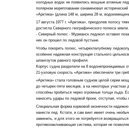
холодных водах не появились мощные атомные лед
полярном мореплавании ознаменовал исторический 
«Арктика» (длина 148 м, ширина 28 м, водоизмещени
17 августа 1977 г. «Арктика», преодолев полосу тя
достигла Северного географического полюса земли.
- Северный полюс - Мурманск ледокол оставил поза
них он прошел по ледовой пустыне.
Чтобы покорить полюс, четырехпалубному ледоколу 
особенно надежная конструкция стального цельносв
шпангоутов равного профиля.
Корпус судна разделили на 8 водонепроницаемых от
21-узловую скорость «Арктике» обеспечили три гре
«Арктика» стала головным судном целой серии мо
до четырех-пяти месяцев, а на некоторых участках
способны пробиться через огромные толщи льда. Ес
наносить удары по ледовой броне, отступая, чтобы 
Специальная форма кормовой оконечности надежно 
нанести лед. Кстати, и сам винт имеет очень необ
заменить, и для этого не потребуется возвращаться
противозаклнивающая система, которая не позволяе