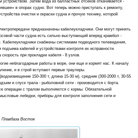
м устройством. Затем вода из балластных отсеков откачивается -
рявшее» в опорах судно. Вот теперь можно приступать к ремонту,
стройства очистки и окраски судна и прочую технику, которой
электропередачи предназначены кабелеукладчики. Они могут принять
 носовой части судна есть сильно выступающий вперед крамбол -
ре. Кабелеукладчики снабжены системами подводного телевидения,
 подъема кабелей и устройствами контроля их исправности.
 скорость при прокладке кабеля - 8 узлов.
гие неблагодарные работы в море, они еще и кормят нас. К началу
аление, и в строй вступают первые траулеры.
одоизмещение 150-300 т, длина 15-30 м), средние (300-2000 т, 30-55
одъем и спуск трала - рыболовной сети - производится с борта.
се операции с тралом выполняются с кормы. Обязательной
ысловые лебедки, приборы для контроля заполнения сети и
Плавбаза Восток