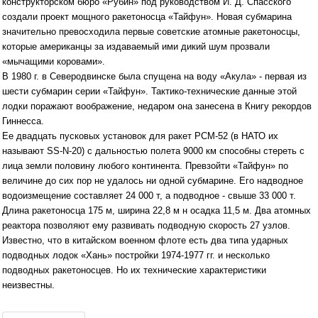
конструкторском бюро «Рубин» под руководством И. Д. Спасского
создали проект мощного ракетоносца «Тайфун». Новая субмарина
значительно превосходила первые советские атомные ракетоносцы,
которые американцы за издаваемый ими дикий шум прозвали
«мычащими коровами».
В 1980 г. в Северодвинске была спущена на воду «Акула» - первая из
шести субмарин серии «Тайфун». Тактико-технические данные этой
лодки поражают воображение, недаром она занесена в Книгу рекордов
Гиннесса.
Ее двадцать пусковых установок для ракет РСМ-52 (в НАТО их
называют SS-N-20) с дальностью полета 9000 км способны стереть с
лица земли половину любого континента. Превзойти «Тайфун» по
величине до сих пор не удалось ни одной субмарине. Его надводное
водоизмещение составляет 24 000 т, а подводное - свыше 33 000 т.
Длина ракетоносца 175 м, ширина 22,8 м н осадка 11,5 м. Два атомных
реактора позволяют ему развивать подводную скорость 27 узлов.
Известно, что в китайском военном флоте есть два типа ударных
подводных лодок «Хань» постройки 1974-1977 гг. и несколько
подводных ракетоносцев. Но их технические характеристики
неизвестны.