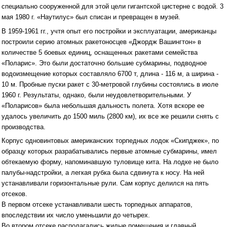
специально сооруженной для этой цели гигантской цистерне с водой. 3
мая 1980 г. «Наутилус» был списан и превращен в музей.
В 1959-1961 гг., учтя опыт его постройки и эксплуатации, американцы
построили серию атомных ракетоносцев «Джордж Вашингтон» в
количестве 5 боевых единиц, оснащенных ракетами семейства
«Поларис». Это были достаточно большие субмарины, подводное
водоизмещение которых составляло 6700 т, длина - 116 м, а ширина -
10 м. Пробные пуски ракет с 30-метровой глубины состоялись в июле
1960 г. Результаты, однако, были неудовлетворительными. У
«Поларисов» была небольшая дальность полета. Хотя вскоре ее
удалось увеличить до 1500 миль (2800 км), их все же решили снять с
производства.
Корпус одновинтовых американских торпедных лодок «Скипджек», по
образцу которых разрабатывались первые атомные субмарины, имел
обтекаемую форму, напоминавшую туловище кита. На лодке не было
палубы-надстройки, а легкая рубка была сдвинута к носу. На ней
устанавливали горизонтальные рули. Сам корпус делился на пять
отсеков.
В первом отсеке устанавливали шесть торпедных аппаратов,
впоследствии их число уменьшили до четырех.
Во втором отсеке располагались жилые помещения и главный