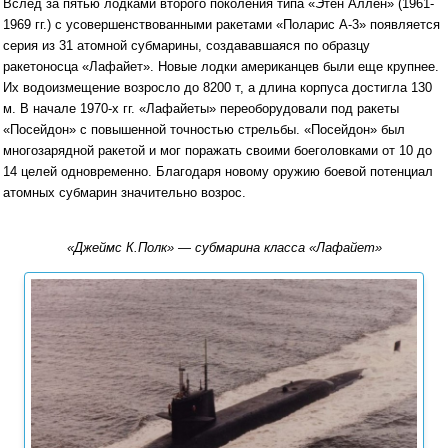
Вслед за пятью лодками второго поколения типа «Этен Аллен» (1961-
1969 гг.) с усовершенствованными ракетами «Поларис А-3» появляется
серия из 31 атомной субмарины, создававшаяся по образцу
ракетоносца «Лафайет». Новые лодки американцев были еще крупнее.
Их водоизмещение возросло до 8200 т, а длина корпуса достигла 130
м. В начале 1970-х гг. «Лафайеты» переоборудовали под ракеты
«Посейдон» с повышенной точностью стрельбы. «Посейдон» был
многозарядной ракетой и мог поражать своими боеголовками от 10 до
14 целей одновременно. Благодаря новому оружию боевой потенциал
атомных субмарин значительно возрос.
«Джеймс К.Полк» — субмарина класса «Лафайет»