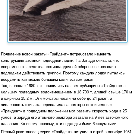
Появление новой ракеты «Трайдент» потребовало изменить
конструкцию атомной подводной лодки. На Западе считали, что
современные средства противолодочной обороны не позволят
подлодкам действовать группой. Поэтому каждую лодку пытались
вооружить как можно большим количеством ракет.
Так, в начале 1980-х гг. появились на свет субмарины «Трайдент» с
большим подводным водоизмещением в 18 700 т, длиной свыше 170 м
и шириной 15,2 м. Эти монстры несли на себе до 24 ракет, а
численность экипажа перевалила за полторы сотни человек.
«Трайдент» в подводном положении мог развить скорость хода в 25
узлов, а заряда его атомного реактора хватало на 9 лет автономного
плавания. Ко всему прочему, эти подлодки были бесшумными.
Первый ракетоносец серии «Трайдент» вступил в строй в октябре 1981