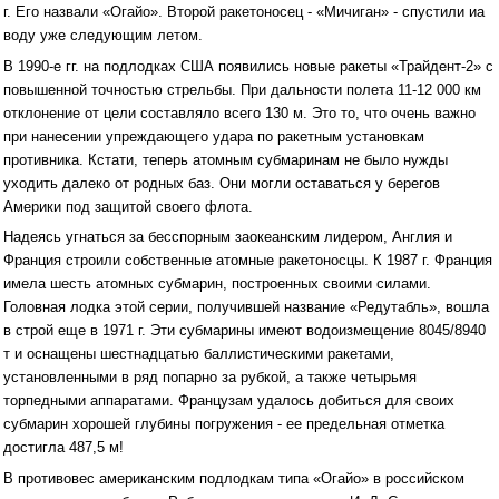
г. Его назвали «Огайо». Второй ракетоносец - «Мичиган» - спустили иа
воду уже следующим летом.
В 1990-е гг. на подлодках США появились новые ракеты «Трайдент-2» с
повышенной точностью стрельбы. При дальности полета 11-12 000 км
отклонение от цели составляло всего 130 м. Это то, что очень важно
при нанесении упреждающего удара по ракетным установкам
противника. Кстати, теперь атомным субмаринам не было нужды
уходить далеко от родных баз. Они могли оставаться у берегов
Америки под защитой своего флота.
Надеясь угнаться за бесспорным заокеанским лидером, Англия и
Франция строили собственные атомные ракетоносцы. К 1987 г. Франция
имела шесть атомных субмарин, построенных своими силами.
Головная лодка этой серии, получившей название «Редутабль», вошла
в строй еще в 1971 г. Эти субмарины имеют водоизмещение 8045/8940
т и оснащены шестнадцатью баллистическими ракетами,
установленными в ряд попарно за рубкой, а также четырьмя
торпедными аппаратами. Французам удалось добиться для своих
субмарин хорошей глубины погружения - ее предельная отметка
достигла 487,5 м!
В противовес американским подлодкам типа «Огайо» в российском