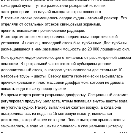
командный пункт. Тут же разместили резервный источник
электроэнергии - на случай выхода из строя основного.
В третьем отсеке размещалось сердце судна - атомный реактор. Его
отделяли от остальных отсеков свинцовыми экранами,
препятствовавшими проникновению радиации.
В четвертом отсеке монтировались подсистемы энергетической
установки. И наконец, последний отсек был турбинным. Две турбины,
размещавшиеся в нем,развивали мощность до 20 000 лошадиных сил.
Конструкции лодок-ракетоносцев отличались от рассмотренной совсем
немногим. В центральной части ракетной субмарины делали
дополнительный отсек, в котором устанавливали две стальные 10-
метровые трубы - шахты. Сверху шахта герметически закрывалась
прочной крышкой и пластмассовой диафрагмой, которая не давала
попасть воде в шахту перед пуском.
Во время старта ракета разрывала диафрагму. Специальный автомат
регулировал продувку балласта, чтобы попавшая внутрь шахты вода
не утопила судно. Ракету выталкивал сжатый воздух, а когда она
выстреливалась из воды на 15-метровую высоту, включался
двигатель, который и нес ее к цели. После выстрела крышка шахты
закрывалась, а вода из шахты сливалась в специальную цистерну.