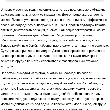
В первые военные годы невидимые, а потому неуловимые субмарины
действовали практически безнаказанно. Долго продолжаться это не
могло. Лучшие умы воюющих держав занялись поиском эффективных
способов подводного обнаружения. В 1943 г. против подлодок начала
активно действовать авиация, снабженная радиолокаторами и новым
оружием, гибельным для субмарин. Радиолокатор позволял
обнаружить не только саму подлодку, но и глубину ее погружения.
Теперь глубинные бомбы, сброшенные с самолета, падали не вслепую.
Субмаринам пришлось несладко. Даже кратковременное пребывание
на поверхности воды становилось опасным. Их малокалиберные
зенитные орудия не могли справиться с массированной атакой с
воздуха.
Неплохим выходом из тупика, в который неожиданно попали
субмарины, стала разработка специального устройства, позволившего
лодке длительное время идти под водой на небольшой глубине, под
дизелями. Правда, двигалась она «черепашьим» ходом - всего 5-6
узлов, и все- таки это была отличная идея! Устройство-спаситель
состояло из двух соединенных в общую конструкцию труб, которые
могли выдвигаться из-под воды на поверхность моря. По одной трубе
поступал наружный воздух, а другая служила для отвода