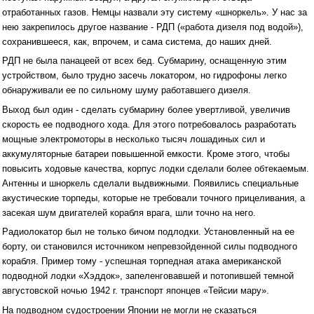
отработанных газов. Немцы назвали эту систему «шноркель». У нас за
нею закрепилось другое название - РДП («работа дизеля под водой»),
сохранившееся, как, впрочем, и сама система, до наших дней.
РДП не была панацеей от всех бед. Субмарину, оснащенную этим
устройством, было трудно засечь локатором, но гидрофоны легко
обнаруживали ее по сильному шуму работавшего дизеля.
Выход был один - сделать субмарину более увертливой, увеличив
скорость ее подводного хода. Для этого потребовалось разработать
мощные электромоторы в несколько тысяч лошадиных сил и
аккумуляторные батареи повышенной емкости. Кроме этого, чтобы
повысить ходовые качества, корпус лодки сделали более обтекаемым.
Антенны и шноркель сделали выдвижными. Появились специальные
акустические торпеды, которые не требовали точного прицеливания, а
засекая шум двигателей корабля врага, шли точно на него.
Радиолокатор был не только бичом подлодки. Установленный на ее
борту, ои становился источником непревзойденной силы подводного
корабля. Пример тому - успешная торпедная атака американской
подводной лодки «Хэддок», запеленговавшей и потопившей темной
августовской ночью 1942 г. транспорт японцев «Тейсии мару».
На подводном судостроении Японии не могли не сказаться