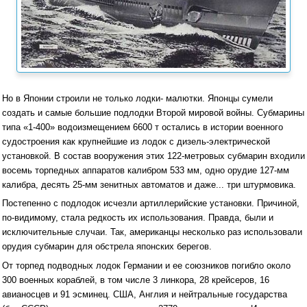
Но в Японии строили не только лодки- малютки. Японцы сумели
создать и самые большие подлодки Второй мировой войны. Субмарины
типа «1-400» водоизмещением 6600 т остались в истории военного
судостроения как крупнейшие из лодок с дизель-электрической
установкой. В состав вооружения этих 122-метровых субмарин входили
восемь торпедных аппаратов калибром 533 мм, одно орудие 127-мм
калибра, десять 25-мм зенитных автоматов и даже... три штурмовика.
Постепенно с подлодок исчезли артиллерийские установки. Причиной,
по-видимому, стала редкость их использования. Правда, были и
исключительные случаи. Так, американцы несколько раз использовали
орудия субмарин для обстрела японских берегов.
От торпед подводных лодок Германии и ее союзников погибло около
300 военных кораблей, в том числе 3 линкора, 28 крейсеров, 16
авианосцев и 91 эсминец. США, Англия и нейтральные государства