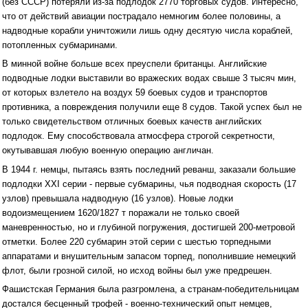
(без СССР) потеряли из-за подлодок 2770 торговых судов. Интересно,
что от действий авиации пострадало немногим более половины, а
надводные корабли уничтожили лишь одну десятую числа кораблей,
потопленных субмаринами.
В минной войне больше всех преуспели британцы. Английские
подводные лодки выставили во вражеских водах свыше 3 тысяч мин,
от которых взлетело на воздух 59 боевых судов и транспортов
противника, а повреждения получили еще 8 судов. Такой успех был не
только свидетельством отличных боевых качеств английских
подлодок. Ему способствовала атмосфера строгой секретности,
окутывавшая любую военную операцию англичан.
В 1944 г. немцы, пытаясь взять последний реванш, заказали большие
подлодки XXI серии - первые субмарины, чья подводная скорость (17
узлов) превышала надводную (16 узлов). Новые лодки
водоизмещением 1620/1827 т поражали не только своей
маневренностью, но и глубиной погружения, достигшей 200-метровой
отметки. Более 220 субмарин этой серии с шестью торпедными
аппаратами и внушительным запасом торпед, пополнившие немецкий
флот, были грозной силой, но исход войны был уже предрешен.
Фашистская Германия была разгромлена, а странам-победительницам
достался бесценный трофей - военно-технический опыт немцев,