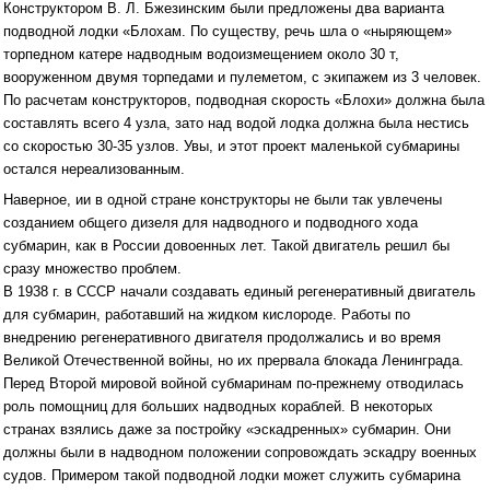
Конструктором В. Л. Бжезинским были предложены два варианта
подводной лодки «Блохам. По существу, речь шла о «ныряющем»
торпедном катере надводным водоизмещением около 30 т,
вооруженном двумя торпедами и пулеметом, с экипажем из 3 человек.
По расчетам конструкторов, подводная скорость «Блохи» должна была
составлять всего 4 узла, зато над водой лодка должна была нестись
со скоростью 30-35 узлов. Увы, и этот проект маленькой субмарины
остался нереализованным.
Наверное, ии в одной стране конструкторы не были так увлечены
созданием общего дизеля для надводного и подводного хода
субмарин, как в России довоенных лет. Такой двигатель решил бы
сразу множество проблем.
В 1938 г. в СССР начали создавать единый регенеративный двигатель
для субмарин, работавший на жидком кислороде. Работы по
внедрению регенеративного двигателя продолжались и во время
Великой Отечественной войны, но их прервала блокада Ленинграда.
Перед Второй мировой войной субмаринам по-прежнему отводилась
роль помощниц для больших надводных кораблей. В некоторых
странах взялись даже за постройку «эскадренных» субмарин. Они
должны были в надводном положении сопровождать эскадру военных
судов. Примером такой подводной лодки может служить субмарина