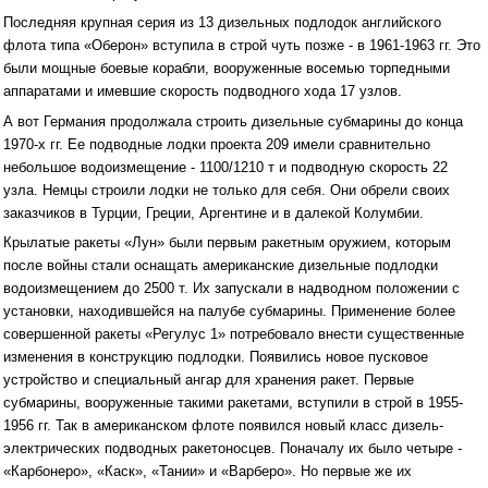
Последняя крупная серия из 13 дизельных подлодок английского
флота типа «Оберон» вступила в строй чуть позже - в 1961-1963 гг. Это
были мощные боевые корабли, вооруженные восемью торпедными
аппаратами и имевшие скорость подводного хода 17 узлов.
А вот Германия продолжала строить дизельные субмарины до конца
1970-х гг. Ее подводные лодки проекта 209 имели сравнительно
небольшое водоизмещение - 1100/1210 т и подводную скорость 22
узла. Немцы строили лодки не только для себя. Они обрели своих
заказчиков в Турции, Греции, Аргентине и в далекой Колумбии.
Крылатые ракеты «Лун» были первым ракетным оружием, которым
после войны стали оснащать американские дизельные подлодки
водоизмещением до 2500 т. Их запускали в надводном положении с
установки, находившейся на палубе субмарины. Применение более
совершенной ракеты «Регулус 1» потребовало внести существенные
изменения в конструкцию подлодки. Появились новое пусковое
устройство и специальный ангар для хранения ракет. Первые
субмарины, вооруженные такими ракетами, вступили в строй в 1955-
1956 гг. Так в американском флоте появился новый класс дизель-
электрических подводных ракетоносцев. Поначалу их было четыре -
«Карбонеро», «Каск», «Тании» и «Варберо». Но первые же их