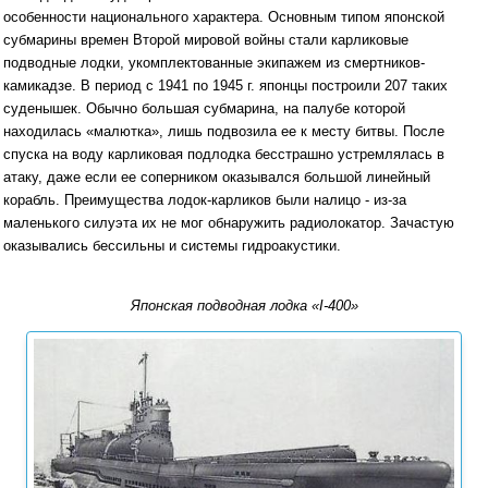
особенности национального характера. Основным типом японской
субмарины времен Второй мировой войны стали карликовые
подводные лодки, укомплектованные экипажем из смертников-
камикадзе. В период с 1941 по 1945 г. японцы построили 207 таких
суденышек. Обычно большая субмарина, на палубе которой
находилась «малютка», лишь подвозила ее к месту битвы. После
спуска на воду карликовая подлодка бесстрашно устремлялась в
атаку, даже если ее соперником оказывался большой линейный
корабль. Преимущества лодок-карликов были налицо - из-за
маленького силуэта их не мог обнаружить радиолокатор. Зачастую
оказывались бессильны и системы гидроакустики.
Японская подводная лодка «I-400»