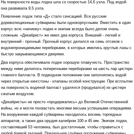
На поверхности воды лодка шла со скоростью 14,6 узла. Под водой
она развивала 9,5 узла.
Появление лодок типа «Д» стало сенсацией. Все русские
дореволюционные субмарины были однокорпусными. Вместить в один
корпус всю «начинку» лодки и экипаж всегда было делом очень
сложным. «Декабрист» же имел два корпуса. Внешний - легкий и
внутренний - прочный. Прочный корпус делился на семь отсеков с
водонепроницаемыми переборками, в которых имелись круглые лазы с
быстро закрывающимися дверями.
Два корпуса обеспечивали лодке хорошую плавучесть. Пространство
между ними делилось поперечными переборками на шесть пар цистерн
главного балласта. В подводном положении они заполнялись водой
через открытые кингстоны - клапаны особой конструкции. При всплытии
на поверхность водяной балласт удалялся (продувался) из цистерн
сжатым воздухом.
«Декабристы» не просто «продержались» до Великой Отечественной
войны, но и могли похвастать многими весьма успешными операциями.
На вооружении каждой субмарины находилось восемь торпедных
аппаратов, а также два орудия калибром 100 и 45 мм. Экипаж лодки,
составлявший 53 человека, был достаточным, чтобы справиться с
любой боевой задачей. Предельная глубина погружения субмарины