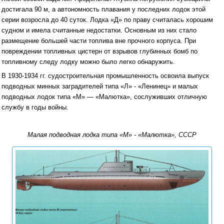
достигала 90 м, а автономность плавания у последних лодок этой
серии возросла до 40 суток. Лодка «Д» по праву считалась хорошим
судном и имела считанные недостатки. Основным из них стало
размещение большей части топлива вне прочного корпуса. При
повреждении топливных цистерн от взрывов глубинных бомб по
топливному следу лодку можно было легко обнаружить.
В 1930-1934 гг. судостроительная промышленность освоила выпуск
подводных минных заградителей типа «Л» - «Ленинец» и малых
подводных лодок типа «М» — «Малютка», сослуживших отличную
службу в годы войны.
Малая подводная лодка типа «М» - «Малютка», СССР