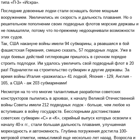
типа «П-3» «Искра».
Последние довоенные лодки стали оснащать более мощным
вооружением. Увеличились их скорость и дальность плавания. Но о
решительном пополнении своих подводных флотов морские державы и
не помышляли, потому что по-прежнему недооценивали возможности
этих судов.
Так, США накануне войны имели 94 субмарины, а рвавшаяся в бой
фашистская Германия, смешно сказать, 57 подводных лодок. Уже в
ходе боевых действий гитлеровцам пришлось в срочном порядке
строить подлодки. Им удалось увеличить свой подводный флот в 20
раз! Подналегли на строительство субмарин и другие державы. За
время войны Италия «разжилась» 41 лодкой, Япония - 129, Англия -
165, а США - аж 203 субмаринами!
Несмотря на то что многие талантливые разработки советских
конструкторов пылились в архивах, к началу Великой Отечественной
войны Советы имели 212 подводных лодок - больше, чем любое нз
вступивших в войну государств. Бесспорными достоинствами
советских субмарин «С» и «К», серийный выпуск которых освоили к
началу 40-х гг., стали большая дальность плавания, улучшенная
мореходность и автономность. Глубина погружения достигла 100-
метровой отметки, немыслимой еще несколько лет назад. Возросла и