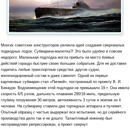
Многих советских конструкторов увлекла идея создания сверхмалых
подводных лодок. Субмарина-малютка?! Это было удобно и совсем
недорого. Маленькая подлодка могла прибыть на место боевых
действий гораздо быстрее своих больших собратьев. Для ее доставки
годились любые транспортные средства: другое судно,
железнодорожный состав и даже самолет. Одной из первых
карликовых субмарин стал «Пигмей», построенный по проекту В. И.
Бекаури. Водоизмещение этой подлодки не превышало 19 т. Она имела
скорость 6/5 узлов, дальность плавания 290/18 миль, предельную
глубину погружения 30 метров, автономность 3 суток и экипаж из 4
человек. На субмарину ставили два торпедных аппарата и пулемет.
Опытный образец с честью выдержал все испытания, но до серийного
производства дело так и не дошло. Талантливый инженер был
несправедливо репрессирован, а проект свернут.