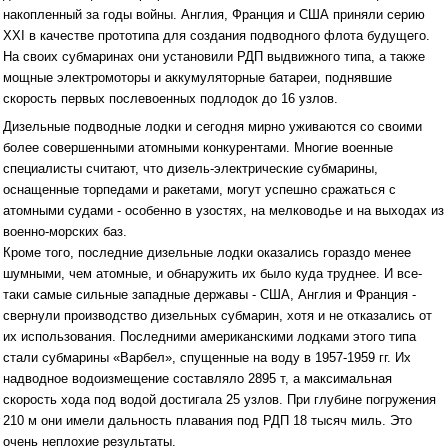
накопленный за годы войны. Англия, Франция и США приняли серию
XXI в качестве прототипа для создания подводного флота будущего.
На своих субмаринах они установили РДП выдвижного типа, а также
мощные электромоторы и аккумуляторные батареи, поднявшие
скорость первых послевоенных подлодок до 16 узлов.
Дизельные подводные лодки и сегодня мирно уживаются со своими
более совершенными атомными конкурентами. Многие военные
специалисты считают, что дизель-электрические субмарины,
оснащенные торпедами и ракетами, могут успешно сражаться с
атомными судами - особенно в узостях, на мелководье и на выходах из
военно-морских баз.
Кроме того, последние дизельные лодки оказались гораздо менее
шумными, чем атомные, и обнаружить их было куда труднее. И все-
таки самые сильные западные державы - США, Англия и Франция -
свернули производство дизельных субмарин, хотя и не отказались от
их использования. Последними американскими лодками этого типа
стали субмарины «Варбел», спущенные на воду в 1957-1959 гг. Их
надводное водоизмещение составляло 2895 т, а максимальная
скорость хода под водой достигала 25 узлов. При глубине погружения
210 м они имели дальность плавания под РДП 18 тысяч миль. Это
очень неплохие результаты.