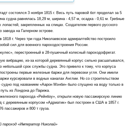
адт состоялся 3 ноября 1815 г. Весь путь паровой бот проделал за 5
на судна равнялась 18,29 м, ширина - 4,57 м, осадка - 0,61 м. Гребные
 лопастей, закрепленных на спицах. Создателем первого русского
о завода на Галерном острове.
в 1818 г. Через три года Николаевское адмиралтейство построило
робой сил для военного пароходостроения России.
еркулес», перестроенный в 28-пушечный колесный пароходофрегат.
ую вибрацию, из-за которой деревянный корпус сильно расшатывался,
о небольшой срок службы судна. Это привело к тому, что корпуса
 построены первые железные баржи для перевозки угля. Они имели
 баржи курсировали в водных каналах Англии. Но со строительством
е судно под названием «Аарон Мэнби» было спущено на воду только в
о путь из Лондона до Парижа.
го железного парохода «Рейнбоу», открыли новую пассажирскую линию
 с деревянным корпусом «Адриатик» был построен в США в 1857 г.
76 пассажиров и 800 т груза.
й пароход «Император Николай»