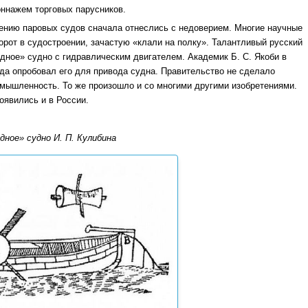
оннажем торговых парусников.
влению паровых судов сначала отнеслись с недоверием. Многие научные
орот в судостроении, зачастую «клали на полку». Талантливый русский
одное» судно с гидравлическим двигателем. Академик Б. С. Якоби в
года опробовал его для привода судна. Правительство не сделало
омышленность. То же произошло и со многими другими изобретениями.
оявились и в России.
дное» судно И. П. Кулибина