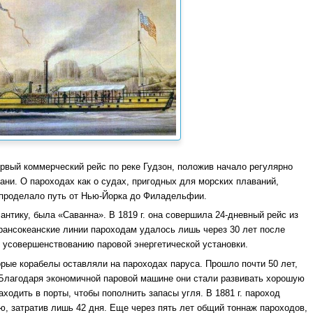
ервый коммерческий рейс по реке Гудзон, положив начало регулярно
ни. О пароходах как о судах, пригодных для морских плаваний,
» проделало путь от Нью-Йорка до Филадельфии.
нтику, была «Саванна». В 1819 г. она совершила 24-дневный рейс из
рансокеанские линии пароходам удалось лишь через 30 лет после
 усовершенствованию паровой энергетической установки.
рые корабелы оставляли на пароходах паруса. Прошло почти 50 лет,
 Благодаря экономичной паровой машине они стали развивать хорошую
аходить в порты, чтобы пополнить запасы угля. В 1881 г. пароход
, затратив лишь 42 дня. Еще через пять лет общий тоннаж пароходов,