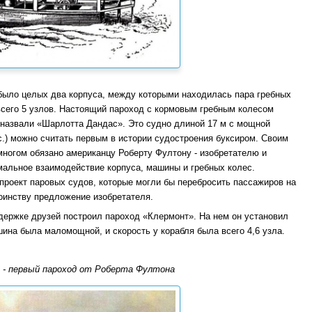
о было целых два корпуса, между которыми находилась пара гребных
 всего 5 узлов. Настоящий пароход с кормовым гребным колесом
о назвали «Шарлотта Дандас». Это судно длиной 17 м с мощной
с.) можно считать первым в истории судостроения буксиром. Своим
ногом обязано американцу Роберту Фултону - изобретателю и
мальное взаимодействие корпуса, машины и гребных колес.
проект паровых судов, которые могли бы перебросить пассажиров на
оинству предложение изобретателя.
держке друзей построил пароход «Клермонт». На нем он установил
на была маломощной, и скорость у корабля была всего 4,6 узла.
 - первый пароход от Роберта Фултона