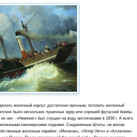
 делать железный корпус достаточно прочным, потопить железный
таточно было нескольких пушечных ядер или хорошей фугасной бомбы.
з них - «Немезис» был спущен на воду англичанами в 1839 г. А всего
 железными канонерскими лодками. Соединенные Штаты, не желая
обственные железные корабли: «Мичиган», «Уотер Уитч» и «Аллегени».