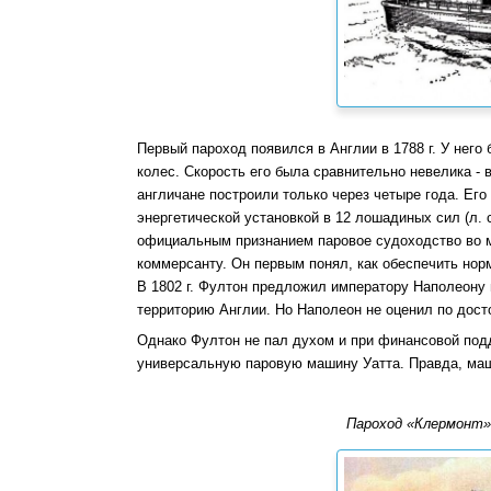
Первый пароход появился в Англии в 1788 г. У нег
колес. Скорость его была сравнительно невелика -
англичане построили только через четыре года. Ег
энергетической установкой в 12 лошадиных сил (л. 
официальным признанием паровое судоходство во м
коммерсанту. Он первым понял, как обеспечить нор
В 1802 г. Фултон предложил императору Наполеону 
территорию Англии. Но Наполеон не оценил по дост
Однако Фултон не пал духом и при финансовой под
универсальную паровую машину Уатта. Правда, маши
Пароход «Клермонт»