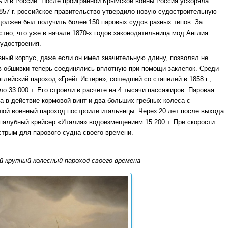
ь и в России. После проигранной Крымской войны Россия ускоряла
857 г. российское правительство утвердило новую судостроительную
должен был получить более 150 паровых судов разных типов. За
тно, что уже в начале 1870-х годов законодательница мод Англия
судостроения.
ный корпус, даже если он имел значительную длину, позволял не
тов обшивки теперь соединялись вплотную при помощи заклепок. Среди
глийский пароход «Грейт Истерн», сошедший со стапелей в 1858 г.,
ло 33 000 т. Его строили в расчете на 4 тысячи пассажиров. Паровая
а в действие кормовой винт и два больших гребных колеса с
шой военный пароход построили итальянцы. Через 20 лет после выхода
епалубный крейсер «Италия» водоизмещением 15 200 т. При скорости
стрым для парового судна своего времени.
й крупный колесный пароход своего времена