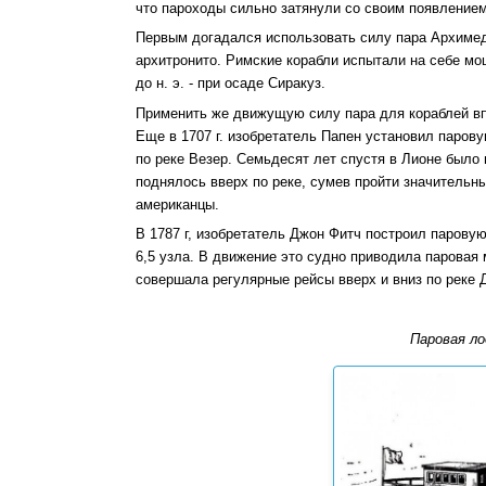
что пароходы сильно затянули со своим появлением
Первым догадался использовать силу пара Архимед
архитронито. Римские корабли испытали на себе мощ
до н. э. - при осаде Сиракуз.
Применить же движущую силу пара для кораблей в
Еще в 1707 г. изобретатель Папен установил паров
по реке Везер. Семьдесят лет спустя в Лионе было
поднялось вверх по реке, сумев пройти значительн
американцы.
В 1787 г, изобретатель Джон Фитч построил парову
6,5 узла. В движение это судно приводила паровая
совершала регулярные рейсы вверх и вниз по реке 
Паровая ло