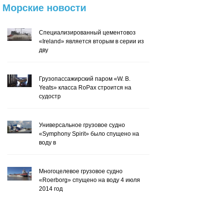
Морские
новости
Специализированный цементовоз
«Ireland» является вторым в серии из
дву
Грузопассажирский паром «W. B.
Yeats» класса RoPax строится на
судостр
Универсальное грузовое судно
«Symphony Spirit» было спущено на
воду в
Многоцелевое грузовое судно
«Roerborg» спущено на воду 4 июля
2014 год