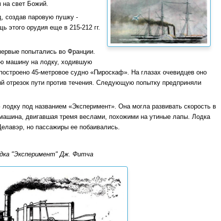
 на свет Божий.
, создав паровую пушку -
ь этого орудия еще в 215-212 гг.
первые попытались во Франции.
ую машину на лодку, ходившую
 построено 45-метровое судно «Пироскаф». На глазах очевидцев оно
ый отрезок пути против течения. Следующую попытку предприняли
ю лодку под названием «Эксперимент». Она могла развивать скорость в
 машина, двигавшая тремя веслами, похожими на утиные лапы. Лодка
Делавэр, но пассажиры ее побаивались.
дка "Эксперимент" Дж. Фитча