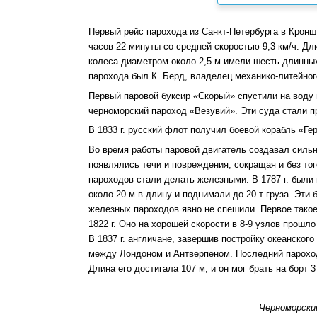
Первый рейс парохода из Санкт-Петербурга в Кроншт
часов 22 минуты со средней скоростью 9,3 км/ч. Дли
колеса диаметром около 2,5 м имели шесть длинных
парохода был К. Берд, владелец механико-литейног
Первый паровой буксир «Скорый» спустили на воду 
черноморский пароход «Везувий». Эти суда стали п
В 1833 г. русский флот получил боевой корабль «Г
Во время работы паровой двигатель создавал сильн
появлялись течи и повреждения, сокращая и без тог
пароходов стали делать железными. В 1787 г. были
около 20 м в длину и поднимали до 20 т груза. Эти
железных пароходов явно не спешили. Первое тако
1822 г. Оно на хорошей скорости в 8-9 узлов прошл
В 1837 г. англичане, завершив постройку океанско
между Лондоном и Антверпеном. Последний пароход
Длина его достигала 107 м, и он мог брать на борт 3
Черноморски