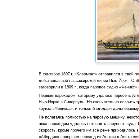
В сентябре 1807 г. «Клермонт» отправился в свой п
действовавшей пассажирской линии Нью-Йорк - Олба
заговорили в 1809 г., когда паровое судно «Феникс
Первым пароходом, которому удалось пересечь Атла
Нью-Йорка в Ливерпуль. Но окончательно освоить т
круиза «Феникса», и только благодаря дальнейшему
Не полагаясь полностью на паровую машину, некото
пока пароходам удалось потеснить парусные суда.
скорость, кроме прочего им все реже приходилось з
«Абердин» совершил переход из Англии в Австралию