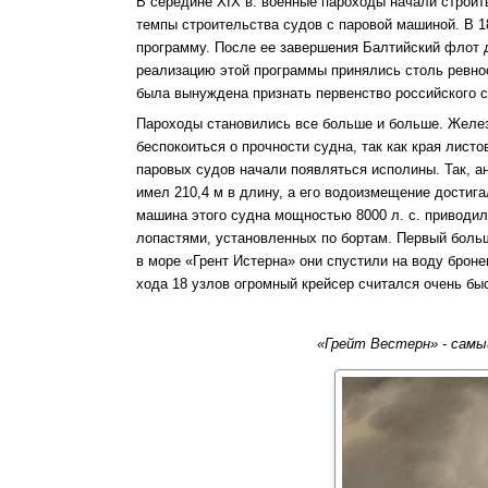
В середине XIX в. военные пароходы начали строит
темпы строительства судов с паровой машиной. В 1
программу. После ее завершения Балтийский флот 
реализацию этой программы принялись столь ревнос
была вынуждена признать первенство российского 
Пароходы становились все больше и больше. Желез
беспокоиться о прочности судна, так как края лис
паровых судов начали появляться исполины. Так, ан
имел 210,4 м в длину, а его водоизмещение достига
машина этого судна мощностью 8000 л. с. приводил
лопастями, установленных по бортам. Первый боль
в море «Грент Истерна» они спустили на воду брон
хода 18 узлов огромный крейсер считался очень бы
«Грейт Вестерн» - самы