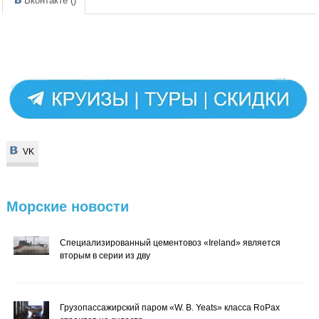
Вконтакте (
)
VK
VK
Морские
новости
Специализированный цементовоз «Ireland» является
вторым в серии из дву
Грузопассажирский паром «W. B. Yeats» класса RoPax