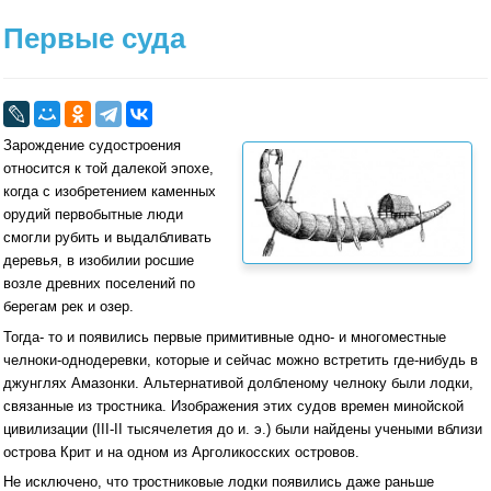
Первые суда
Зарождение судостроения
относится к той далекой эпохе,
когда с изобретением каменных
орудий первобытные люди
смогли рубить и выдалбливать
деревья, в изобилии росшие
возле древних поселений по
берегам рек и озер.
Тогда- то и появились первые примитивные одно- и многоместные
челноки-однодеревки, которые и сейчас можно встретить где-нибудь в
джунглях Амазонки. Альтернативой долбленому челноку были лодки,
связанные из тростника. Изображения этих судов времен минойской
цивилизации (III-II тысячелетия до и. э.) были найдены учеными вблизи
острова Крит и на одном из Арголикосских островов.
Не исключено, что тростниковые лодки появились даже раньше