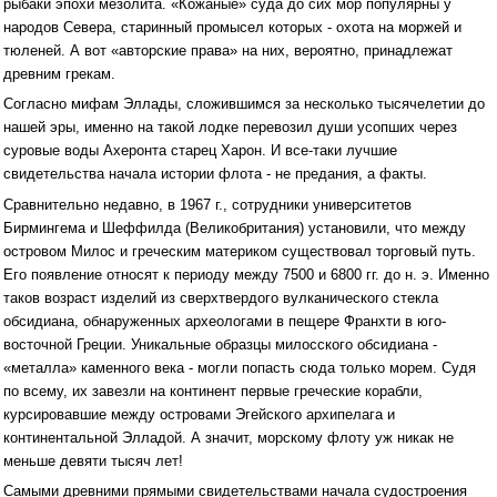
рыбаки эпохи мезолита. «Кожаные» суда до сих мор популярны у
народов Севера, старинный промысел которых - охота на моржей и
тюленей. А вот «авторские права» на них, вероятно, принадлежат
древним грекам.
Согласно мифам Эллады, сложившимся за несколько тысячелетии до
нашей эры, именно на такой лодке перевозил души усопших через
суровые воды Ахеронта старец Харон. И все-таки лучшие
свидетельства начала истории флота - не предания, а факты.
Сравнительно недавно, в 1967 г., сотрудники университетов
Бирмингема и Шеффилда (Великобритания) установили, что между
островом Милос и греческим материком существовал торговый путь.
Его появление относят к периоду между 7500 и 6800 гг. до н. э. Именно
таков возраст изделий из сверхтвердого вулканического стекла
обсидиана, обнаруженных археологами в пещере Франхти в юго-
восточной Греции. Уникальные образцы милосского обсидиана -
«металла» каменного века - могли попасть сюда только морем. Судя
по всему, их завезли на континент первые греческие корабли,
курсировавшие между островами Эгейского архипелага и
континентальной Элладой. А значит, морскому флоту уж никак не
меньше девяти тысяч лет!
Самыми древними прямыми свидетельствами начала судостроения