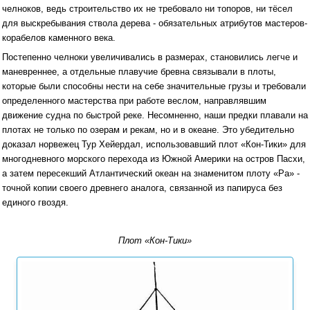
челноков, ведь строительство их не требовало ни топоров, ни тёсел
для выскребывания ствола дерева - обязательных атрибутов мастеров-
корабелов каменного века.
Постепенно челноки увеличивались в размерах, становились легче и
маневреннее, а отдельные плавучие бревна связывали в плоты,
которые были способны нести на себе значительные грузы и требовали
определенного мастерства при работе веслом, направлявшим
движение судна по быстрой реке. Несомненно, наши предки плавали на
плотах не только по озерам и рекам, но и в океане. Это убедительно
доказал норвежец Тур Хейердал, использовавший плот «Кон-Тики» для
многодневного морского перехода из Южной Америки на остров Пасхи,
а затем пересекший Атлантический океан на знаменитом плоту «Ра» -
точной копии своего древнего аналога, связанной из папируса без
единого гвоздя.
Плот «Кон-Тики»