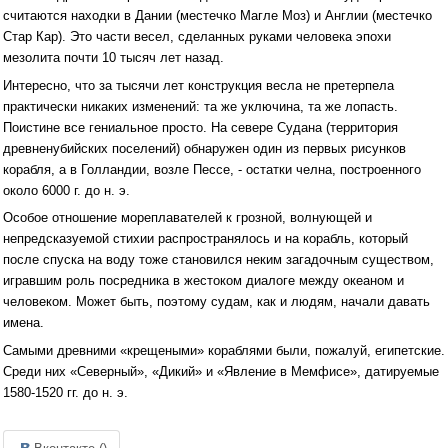
считаются находки в Дании (местечко Магле Моз) и Англии (местечко
Стар Кар). Это части весел, сделанных руками человека эпохи
мезолита почти 10 тысяч лет назад.
Интересно, что за тысячи лет конструкция весла не претерпела
практически никаких изменений: та же уключина, та же лопасть.
Поистине все гениальное просто. На севере Судана (территория
древненубийских поселений) обнаружен один из первых рисунков
корабля, а в Голландии, возле Пессе, - остатки челна, построенного
около 6000 г. до н. э.
Особое отношение мореплавателей к грозной, волнующей и
непредсказуемой стихии распространялось и на корабль, который
после спуска на воду тоже становился неким загадочным существом,
игравшим роль посредника в жестоком диалоге между океаном и
человеком. Может быть, поэтому судам, как и людям, начали давать
имена.
Самыми древними «крещеными» кораблями были, пожалуй, египетские.
Среди них «Северный», «Дикий» и «Явление в Мемфисе», датируемые
1580-1520 гг. до н. э.