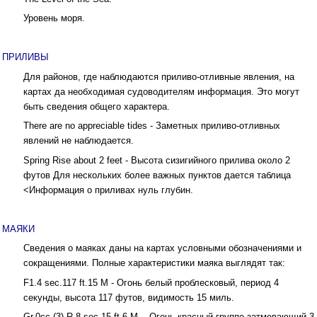
Уровень моря.
ПРИЛИВЫ
Для районов, где наблюдаются приливо-отливные явления, на
картах да необходимая судоводителям информация. Это могут
быть сведения общего характера.
There are no appreciable tides - Заметных приливо-отливных
явлений не наблюдается.
Spring Rise about 2 feet - Высота сизигийного прилива около 2
футов Для нескольких более важных пунктов дается таблица
<Информация о приливах нуль глубин.
МАЯКИ
Сведения о маяках даны на картах условными обозначениями и
сокращениями. Полные характеристики маяка выглядят так:
F1.4 sec.117 ft.15 М - Огонь белый проблесковый, период 4
секунды, высота 117 футов, видимость 15 миль.
Gr.0cc.(3) R.8 sec.15 ft.6 М. - Огонь красный группе-затмевающий,3