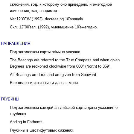
склонения, год, к которому оно приведено, и ежегодное
изменение, как, например:
Var.12"00'W (1992), decreasing 10'annualy
Скл. 12"00'зап. (1992), уменьшение 10'ежегодно.
НАПРАВЛЕНИЯ
Под заголовком карты обычно указано
The Bearings are referred to the True Compass and when given
Degrees are reckoned clockwise from 000" (North) to 359".
All Bearings are True and are given from Seaward
Все пеленги истинные и даны с моря.
ГЛУБИНЫ
Под заголовком каждой английской карты даны указания о
глубинах
Anding in Fathoms.
Глубины в шестифутовых саженях.