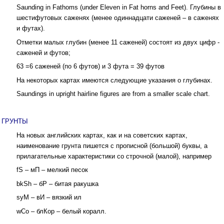
Saunding in Fathoms (under Eleven in Fat horns and Feet). Глубины в
шестифутовых саженях (менее одиннадцати саженей – в саженях
и футах).
Отметки малых глубин (менее 11 саженей) состоят из двух цифр -
саженей и футов;
63 =6 саженей (по 6 футов) и 3 фута = 39 футов
На некоторых картах имеются следующие указания о глубинах.
Saundings in upright hairline figures are from a smaller scale chart.
ГРУНТЫ
На новых английских картах, как и на советских картах,
наименование грунта пишется с прописной (большой) буквы, а
прилагательные характеристики со строчной (малой), например
fS – мП – мелкий песок
bkSh – бР – битая ракушка
syM – вИ – вязкий ил
wCo – блКор – белый коралл.