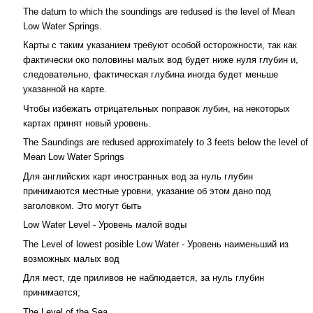
The datum to which the soundings are redused is the level of Mean
Low Water Springs.
Карты с таким указанием требуют особой осторожности, так как
фактически око половины малых вод будет ниже нуля глубин и,
следовательно, фактическая глубина иногда будет меньше
указанной на карте.
Чтобы избежать отрицательных поправок лубин, на некоторых
картах принят новый уровень.
The Saundings are redused approximately to 3 feets below the level of
Mean Low Water Springs
Для английских карт иностранных вод за нуль глубин
принимаются местные уровни, указание об этом дано под
заголовком. Это могут быть
Low Water Level - Уровень малой воды
The Level of lowest posible Low Water - Уровень наименьший из
возможных малых вод
Для мест, где приливов не наблюдается, за нуль глубин
принимается;
The Level of the Sea.