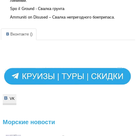
линиями.
Spo iI Ground - Свалка грунта
Ammuniti on Disused – Свалка непригодного боеприпаса.
Вконтакте (
)
VK
VK
Морские
новости