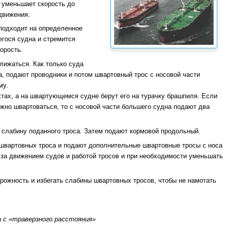
и уменьшает скорость до
движения.
подходит на определенное
егося судна и стремится
орость.
лижаться. Как только суда
а, подают проводники и потом швартовный трос с носовой части
му.
хтах, а на швартующемся судне берут его на турачку брашпиля. Если
жно швартоваться, то с носовой части большего судна подают два
 слабину поданного троса. Затем подают кормовой продольный.
а швартовных троса и подают дополнительные швартовные тросы с носа
 за движением судов и работой тросов и при необходимости уменьшать
рожность и избегать слабины швартовных тросов, чтобы не намотать
 с «траверзного расстояния»