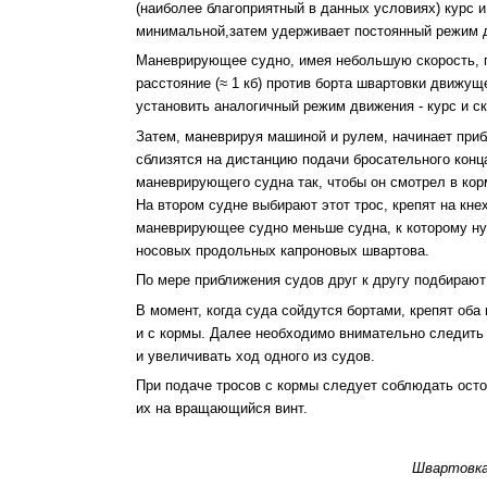
(наиболее благоприятный в данных условиях) курс 
минимальной,затем удерживает постоянный режим 
Маневрирующее судно, имея небольшую скорость, 
расстояние (≈ 1 кб) против борта швартовки движущ
установить аналогичный режим движения - курс и ск
Затем, маневрируя машиной и рулем, начинает приб
сблизятся на дистанцию подачи бросательного конц
маневрирующего судна так, чтобы он смотрел в кор
На втором судне выбирают этот трос, крепят на кне
маневрирующее судно меньше судна, к которому ну
носовых продольных капроновых швартова.
По мере приближения судов друг к другу подбирают
В момент, когда суда сойдутся бортами, крепят об
и с кормы. Далее необходимо внимательно следить
и увеличивать ход одного из судов.
При подаче тросов с кормы следует соблюдать осто
их на вращающийся винт.
Швартовка