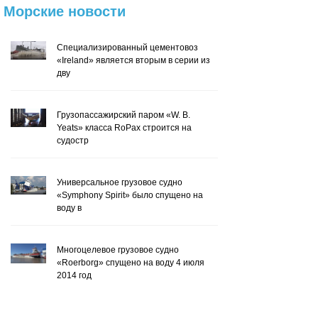
Морские
новости
Специализированный цементовоз
«Ireland» является вторым в серии из
дву
Грузопассажирский паром «W. B.
Yeats» класса RoPax строится на
судостр
Универсальное грузовое судно
«Symphony Spirit» было спущено на
воду в
Многоцелевое грузовое судно
«Roerborg» спущено на воду 4 июля
2014 год