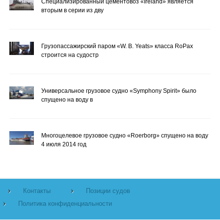
Специализированный цементовоз «Ireland» является
вторым в серии из дву
Грузопассажирский паром «W. B. Yeats» класса RoPax
строится на судостр
Универсальное грузовое судно «Symphony Spirit» было
спущено на воду в
Многоцелевое грузовое судно «Roerborg» спущено на воду
4 июля 2014 год
Контакты
Позиции судов
Политика конфиденциальности