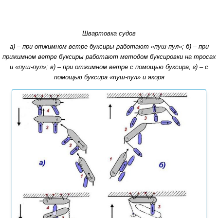
Швартовка судов
а) – при отжимном ветре буксиры работают «пуш-пул»; б) – при
прижимном ветре буксиры работают методом буксировки на тросах
и «пуш-пул»; в) – при отжимном ветре с помощью буксира; г) – с
помощью буксира «пуш-пул» и якоря