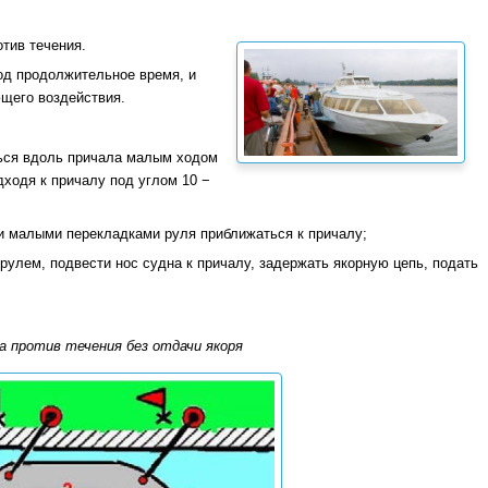
тив течения.
од продолжительное время, и
ющего воздействия.
ться вдоль причала малым ходом
дходя к причалу под углом 10 −
 и малыми перекладками руля приближаться к причалу;
рулем, подвести нос судна к причалу, задержать якорную цепь, подать
 против течения без отдачи якоря