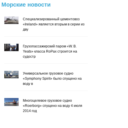
Морские
новости
Специализированный цементовоз
«Ireland» является вторым в серии из
дву
Грузопассажирский паром «W. B.
Yeats» класса RoPax строится на
судостр
Универсальное грузовое судно
«Symphony Spirit» было спущено на
воду в
Многоцелевое грузовое судно
«Roerborg» спущено на воду 4 июля
2014 год