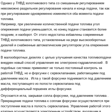
Однако у ТНВД золотникового типа со смешанным регулированием
невозможно раздельное регулирование начала и конца подачи, так как
при регулировании одновременно изменяются оба момента подачи
топлива.
Например, при увеличении количественной подачи топлива угол
опережения подачи уменьшается, но конец подачи становится более
поздним, и наоборот. От этого недостатка избавлены современные
ТНВД золотникового типа, установленные на ряде высокооборотных
дизелей и снабженные автоматическим регулятором угла опережения
подачи топлива.
В малооборотных дизелях с целью улучшения качества топливоподачи
внедрен новый способ управления ею электронно-гидравлический . В
подобных системах применяют не только постоянный контроль за
работой ТНВД, но и форсунки с сервоклапанами, работающими под
давлением масла . Игла у такой форсунки поднимается под давлением
масла, поступающего из полости сервоклапана под
дифференциальный поршенек иглы форсунки.
Опускается игла, закрывая сопла форсунки, под давлением топлива .
Прекращение подачи топлива к соплам форсунки осуществляется при
поступлении масла в полость сервоклапана. Управление работой этого
клапана осуществляется электронным устройством, входящим в