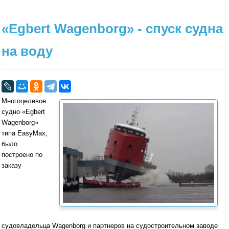
«Egbert Wagenborg» - спуск судна
на воду
Многоцелевое
судно «Egbert
Wagenborg»
типа EasyMax,
было
построено по
заказу
судовладельца Wagenborg и партнеров на судостроительном заводе