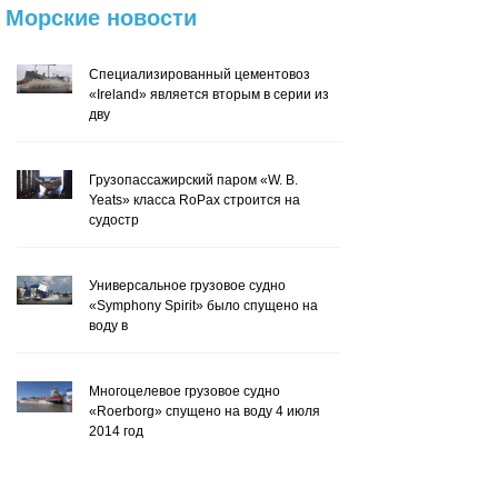
Морские
новости
Специализированный цементовоз
«Ireland» является вторым в серии из
дву
Грузопассажирский паром «W. B.
Yeats» класса RoPax строится на
судостр
Универсальное грузовое судно
«Symphony Spirit» было спущено на
воду в
Многоцелевое грузовое судно
«Roerborg» спущено на воду 4 июля
2014 год