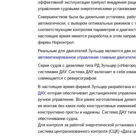
эффективной эксплуатации требуют внедрения раци
управления судовыми энергетическими установками
Совершенством была бы дизельная установка, раб
автоматически, с выбором оптимальных режимов с
соответствующим контролем параметров и диагност
настоящее время имеется разработка в этом напра
фирмы Норконтрол.
Реальным для двигателей Зульцер являются две ос
автоматизированное управление главным двигателе
Серии судов с дизелями типа РД Зульцер («Новгор
системами ДАУ. Система ДАУ включает в себя кома
совмещается с реверсографом.
В настоящее время фирмой Зульцер разработана и 
ДАУ
, которая обеспечивает дистанционное управлен
ручное управление. Все ранее изготовленные дизе
ее монтаж без каких-либо конструктивных изменени
конструктивно просты и надежны. Система ДАУ тип
обесточивании судна.
Для контроля за работой энергетической установки
система централизованного контроля (СЦК) «Дата 