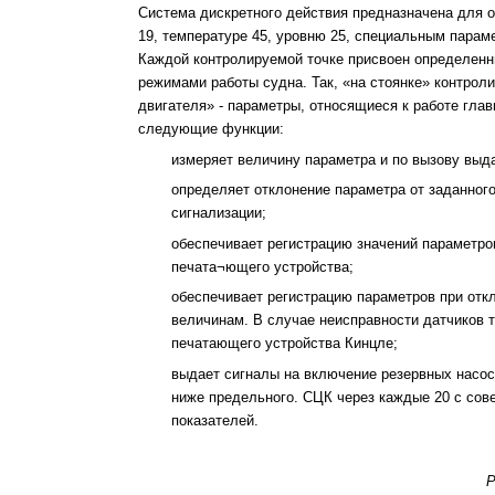
Система дискретного действия предназначена для 
19, температуре 45, уровню 25, специальным пара
Каждой контролируемой точке присвоен определенны
режимами работы судна. Так, «на стоянке» контрол
двигателя» - параметры, относящиеся к работе глав
следующие функции:
измеряет величину параметра и по вызову выда
определяет отклонение параметра от заданного
сигнализации;
обеспечивает регистрацию значений параметро
печата¬ющего устройства;
обеспечивает регистрацию параметров при отк
величинам. В случае неисправности датчиков 
печатающего устройства Кинцле;
выдает сигналы на включение резервных насос
ниже предельного. СЦК через каждые 20 с сов
показателей.
Р