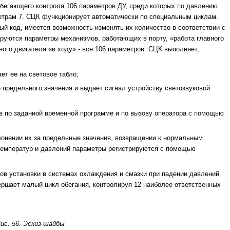
обегающего контроля 106 параметров ДУ, среди которых по давлению
метрам 7. СЦК функционирует автоматически по специальным циклам.
й код, имеется возможность изменять их количество в соответствии с
ируются параметры механизмов, работающих в порту, «работа главного
ного двигателя «в ходу» - все 106 параметров. СЦК выполняет,
ет ее на световое табло;
 предельного значения и выдает сигнал устройству светозвуковой
в по заданной временной программе и по вызову оператора с помощью
лонении их за предельные значения, возвращении к нормальным
температур и давлений параметры регистрируются с помощью
ов установки в системах охлаждения и смазки при падении давлений
ершает малый цикл обегания, контролируя 12 наиболее ответственных
ис. 56. Эскиз шайбы