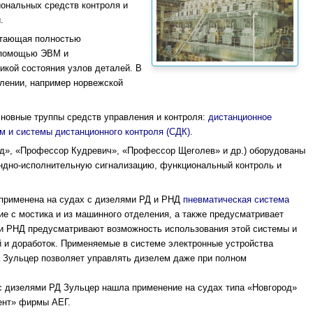
ональных средств контроля и
.
отающая полностью
 помощью ЭВМ и
икой состояния узлов деталей. В
влении, например норвежской
новные труппы средств управления и контроля:
дистанционное
м и системы дистанционного контроля (СДК)
.
од», «Профессор Кудревич», «Профессор Щеголев» и др.) оборудованы
ндно-исполнительную сигнализацию, функциональный контроль и
применена на судах с дизелями РД и РНД
пневматическая система
ие с мостика и из машинного отделения, а также предусматривает
ли РНД предусматривают возможность использования этой системы и
й и доработок. Применяемые в системе электронные устройства
а Зульцер позволяет управлять дизелем даже при полном
 с дизелями РД Зульцер нашла применение на судах типа «Новгород»
цент» фирмы АЕГ.