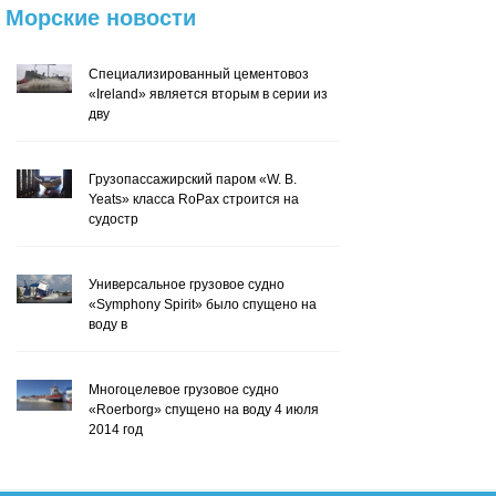
Морские
новости
Специализированный цементовоз
«Ireland» является вторым в серии из
дву
Грузопассажирский паром «W. B.
Yeats» класса RoPax строится на
судостр
Универсальное грузовое судно
«Symphony Spirit» было спущено на
воду в
Многоцелевое грузовое судно
«Roerborg» спущено на воду 4 июля
2014 год