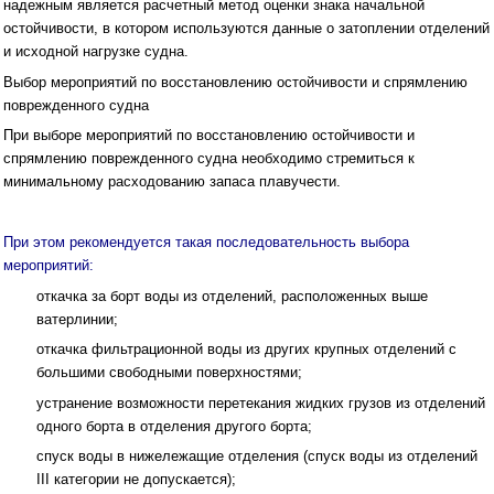
надежным является расчетный метод оценки знака начальной
остойчивости, в котором используются дан­ные о затоплении отделений
и исходной нагрузке судна.
Выбор мероприятий по восстановлению остойчивости и спрямлению
поврежденного судна
При выборе мероприятий по восстановлению остой­чивости и
спрямлению поврежденного судна необ­ходимо стремиться к
минимальному расходованию за­паса плавучести.
При этом рекомендуется такая после­довательность выбора
мероприятий:
откачка за борт воды из отделений, расположен­ных выше
ватерлинии;
откачка фильтрационной воды из других круп­ных отделений с
большими свободными поверхно­стями;
устранение возможности перетекания жидких гру­зов из отделений
одного борта в отделения другого борта;
спуск воды в нижележащие отделения (спуск во­ды из отделений
III категории не допускается);