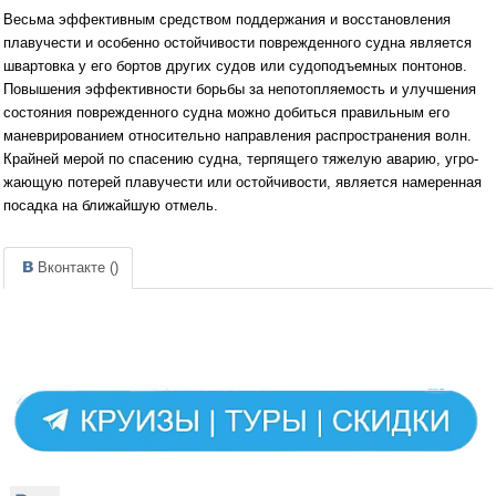
Весьма эффективным средством поддержания и вос­становления
плавучести и особенно остойчивости по­врежденного судна является
швартовка у его бортов других судов или судоподъемных понтонов.
Повышения эф­фективности борьбы за непотопляемость и улучшения
состояния поврежденного судна можно добиться правильным его
маневрированием относительно направления распространения волн.
Крайней мерой по спасению судна, терпящего тяжелую аварию, угро­
жающую потерей плавучести или остойчивости, явля­ется намеренная
посадка на ближайшую отмель.
Вконтакте (
)