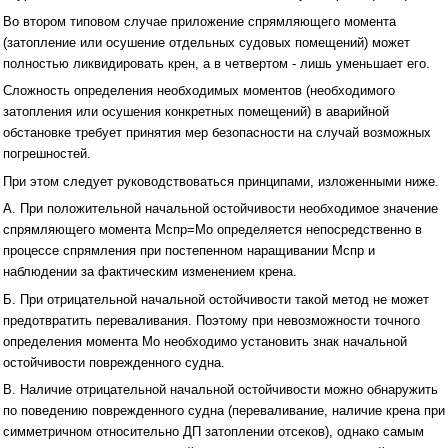
Во втором типовом случае приложение спрямляющего момента
(затопление или осушение отдельных судовых помещений) может
полностью ликвидировать крен, а в четвертом - лишь уменьшает его.
Сложность определения необходимых моментов (необходимого
затопления или осушения конкретных помещений) в аварийной
обстановке требует принятия мер безопасности на слу­чай возможных
погрешностей.
При этом следует руководствоваться принципами, изложенными ниже.
А. При положительной начальной остойчивости необ­ходимое значение
спрямляющего момента Мспр=Мо определяется непосредственно в
процессе спрямления при постепенном наращивании Мспр и
наблюдении за фактическим изменением крена.
Б. При отрицательной начальной остойчивости такой метод не может
предотвратить переваливания. Поэтому при невозможности точного
определения момента Мо необходимо установить знак начальной
остойчивости поврежденного судна.
В. Наличие отрицательной начальной остойчивости можно обнаружить
по поведению поврежден­ного судна (переваливание, наличие крена при
сим­метричном относительно ДП затоплении отсеков), од­нако самым