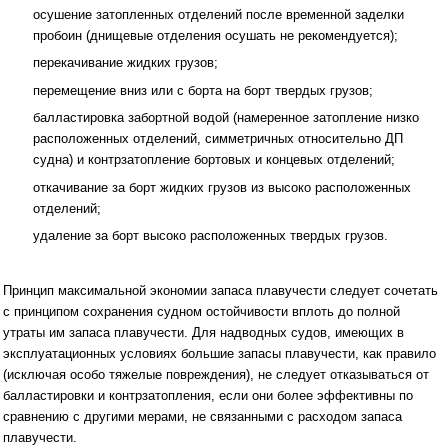
осушение затопленных отделений после временной заделки
пробоин (днищевые отделения осушать не ре­комендуется);
перекачивание жидких грузов;
перемещение вниз или с борта на борт твердых грузов;
балластировка забортной водой (намеренное за­топление низко
расположенных отделений, симметрич­ных относительно ДП
судна) и контрзатопление бор­товых и концевых отделений;
откачивание за борт жидких грузов из высоко расположенных
отделений;
удаление за борт высоко расположенных твердых грузов.
Принцип максимальной экономии запаса плавучести следует сочетать
с принципом сохранения судном остойчивости вплоть до полной
утраты им запаса пла­вучести. Для надводных судов, имеющих в
эксплуатационных условиях большие запасы плавучести, как правило
(исключая особо тя­желые повреждения), не следует отказываться от
бал­ластировки и контрзатопления, если они более эффек­тивны по
сравнению с другими мерами, не связанными с расходом запаса
плавучести.