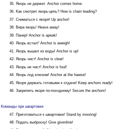
35. Якорь не держит. Anchor comes home.
36. Как смотрит якорь-цепь? How is chain leading?
37. Сниматься с якоря! Up anchor!
38. Вира якорь! Heave away!
39. Панер! Anchor is apeak!
40. Якорь встал!' Anchor is aweigh!
41. Якорь вышел из воды! Anchor is up!
42- Якорь чист! Anchor is clear!
43. Якорь не чист! Anchor is foul!
44. Якорь под клюзом! Anchor at the hawse!
45. Якоря держать готовыми к отдаче! Keep anchors ready!
46. Закрепить якоря по-походному! Secure the anchors!
Команды при швартовке
47. Приготовиться к швартовке! Stand by mooring!
48. Подать выброску! Give givenline!