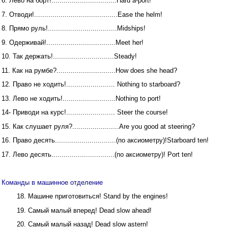
6. Лево на борт!................................Hard a-port!
7. Отводи!.........................................Ease the helm!
8. Прямо руль!..................................Midships!
9. Одерживай!..................................Meet her!
10. Так держать!..............................Steady!
11. Как на румбе?.............................How does she head?
12. Право не ходить!........................ Nothing to starboard?
13. Лево не ходить!..........................Nothing to port!
14- Приводи на курс!........................ Steer the course!
15. Как слушает руля?.......................Are you good at steering?
16. Право десять..............................(по аксиометру)!Starboard ten!
17. Лево десять...............................(по аксиометру)! Port ten!
Команды в машинное отделение
18. Машине приготовиться! Stand by the engines!
19. Самый малый вперед! Dead slow ahead!
20. Самый малый назад! Dead slow astern!