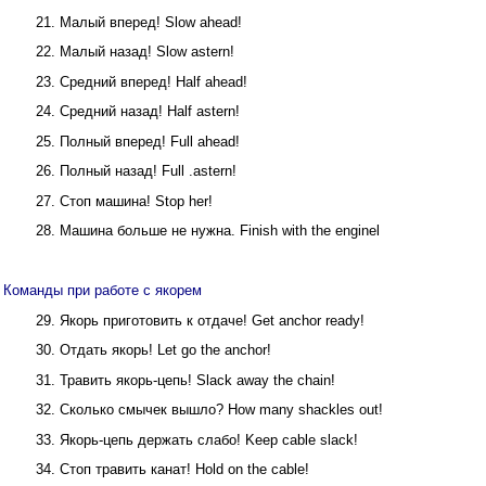
21. Малый вперед! Slow ahead!
22. Малый назад! Slow astern!
23. Средний вперед! Half ahead!
24. Средний назад! Half astern!
25. Полный вперед! Full ahead!
26. Полный назад! Full .astern!
27. Стоп машина! Stop her!
28. Машина больше не нужна. Finish with the enginel
Команды при работе с якорем
29. Якорь приготовить к отдаче! Get anchor ready!
30. Отдать якорь! Let go the anchor!
31. Травить якорь-цепь! Slack away the chain!
32. Сколько смычек вышло? How many shackles out!
33. Якорь-цепь держать слабо! Keep cable slack!
34. Стоп травить канат! Hold on the cable!