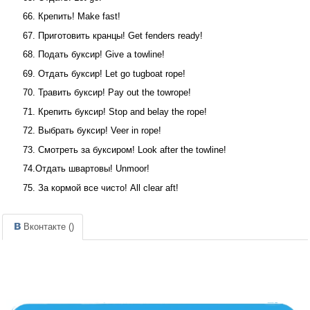
66. Крепить! Make fast!
67. Приготовить кранцы! Get fenders ready!
68. Подать буксир! Give a towline!
69. Отдать буксир! Let go tugboat rope!
70. Травить буксир! Pау out the towrope!
71. Крепить буксир! Stop and belay the rope!
72. Выбрать буксир! Veer in rope!
73. Смотреть за буксиром! Look after the towline!
74.Отдать швартовы! Unmoor!
75. За кормой все чисто! All clear aft!
Вконтакте (
)