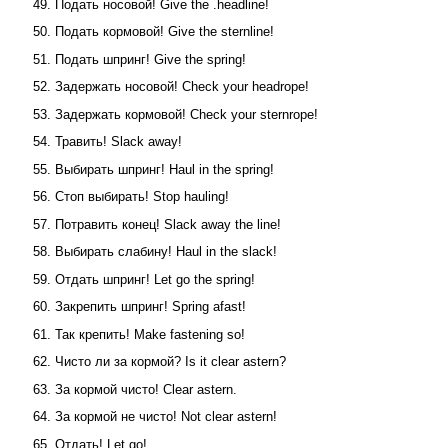
49. Подать носовой! Give the .headline!
50. Подать кормовой! Give the sternline!
51. Подать шпринг! Give the spring!
52. Задержать носовой! Check your headrope!
53. Задержать кормовой! Check your sternrope!
54. Травить! Slack away!
55. Выбирать шпринг! Haul in the spring!
56. Стоп выбирать! Stop hauling!
57. Потравить конец! Slack away the line!
58. Выбирать слабину! Haul in the slack!
59. Отдать шпринг! Let go the spring!
60. Закрепить шпринг! Spring afast!
61. Так крепить! Make fastening so!
62. Чисто ли за кормой? Is it clear astern?
63. За кормой чисто! Clear astern.
64. За кормой не чисто! Not clear astern!
65. Отдать! Let go!