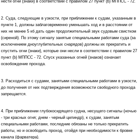
нести огни (знаки) в соответствии с правилом 27 пункт (b) МППСС - 72.
2. Суда, следующие в узкости, при приближении к судам, указанным в
пункте 1, должны заблаговременно уменьшать ход и в расстоянии от
них не менее 5 кб дать один продолжительный звук судовым свистком
(сиреной). По этому сигналу занятые специальными работами суда (за
исключением дноуглубительных снарядов) должны их прекратить и
спустить огни (знаки), которые они несли в соответствии с правилом 27
пункт (b) МППСС - 72. Спуск указанных огней (знаков) означает
освобождение прохода.
3. Расходиться с судами, занятыми специальными работами в узкости,
до получения от них подтверждения возможности свободного прохода
запрещается.
4. При приближении глубокосидящего судна, несущего сигналы (ночью
- три красных огня; днем - черный цилиндр), к судам, занятым
специальными работами, последние обязаны не только прекратить
работы, но и освободить проход, отойдя при необходимости к бровке
канала (фарватера).