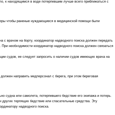
ло, к находящимся в воде потерпевшим лучше всего приближаться с
 меры чтобы раненые нуждающиеся в медицинской помощи были
дна с врачом на борту, координатор надводного поиска должен передать
. При необходимости координатор надводного поиска должен связаться
ции судов, ее следует запросить о наличии судов имеющих врача на
должен нап­равить медперсонал с берега, при этом береговая
но судна или самолета, потерпевшего бедствие его экипажа и потерь.
ни других терпящих бедствие или спасательные средства. Эту
рдинатору надводного поиска.