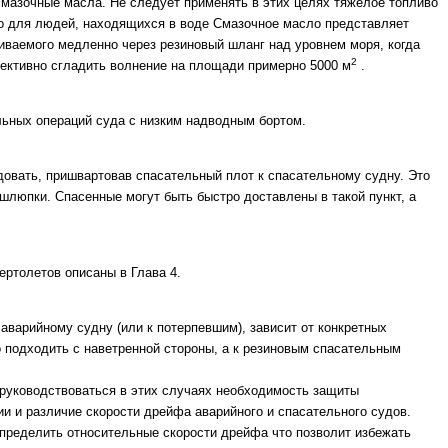
смазочные масла. Не следует применять в этих целях тяжелое топливо
но для людей, находящихся в воде Смазочное масло представляет
иваемого медленно через резиновый шланг над уровнем моря, когда
2
ективно сгладить волнение на площади примерно 5000 м
.
льных операций суда с низким надводным бортом.
довать, пришвартовав спасательный плот к спасательному судну. Это
шлюпки. Спасенные могут быть быстро доставлены в такой пункт, а
ертолетов описаны в Глава 4.
 аварийному су­дну (или к потерпевшим), зависит от конкретных
о подходить с наветренной стороны, а к резиновым спасательным
руководствоваться в этих случаях необходимость защиты
ии и различие скорости дрейфа аварийного и спасательного судов.
определить относительные скорости дрейфа что позволит избежать