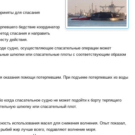
приняты для спасания
ерпевшего бед­ствие координатор
етод спасания и направить
есту действия.
воде судно, осуществляющее спасательные операции может
льные шлюпки или спасательные плоты с соответствующим образом
 для оказания помощи потерпевшим. При подъеме потерпевших из воды
бо когда спа­сательное судно не может подойти к борту терпящего
ательную шлюпку или спасательный плот.
жность исполь­зования масел для снижения волнения. Опыт показал,
 рыбий жир лучше всего, подавляют волнение моря.