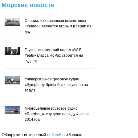
Морские
новости
Специализированный цементовоз
«Ireland» является вторым в серии из
дву
Грузопассажирский паром «W. B.
Yeats» класса RoPax строится на
судостр
Универсальное грузовое судно
«Symphony Spirit» было спущено на
воду в
Многоцелевое грузовое судно
«Roerborg» спущено на воду 4 июля
2014 год
Обнаружил интересный
веб-сайт
отборных