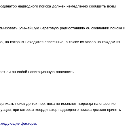
оординатор надводного поиска должен немедленно сообщить всем
рмировать бли­жайшую береговую радиостанцию об окончании поиска и
ов, на которых находятся спасенные, а также их число на каждом из
яет ли он собой навигационную опасность.
должать поиск до тех пор, пока не иссякнет надежда на спасение
туации, при которых координатор надводного поиска должен принять
 следующие факторы: