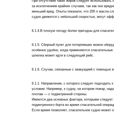
При отсутствии таких жиров следует использовать 
за исключением крайних случаев, так как оно вред
меньший вред. Опыты показали, что 200 л масла сл
судно движется с небольшой скоростью, могут эфф
6.1.4.В плохую погоду более пригодны для спасате
6.1.5. Сборный пункт для потерпевших можно обору
особенно удобно, когда применяются спасательные 
шлюпка может идти в следующий рейс.
6.1.6. Случаи, связанные с эвакуацией с помощью в
6.1.1. Направление, с которого следует подходить к
условии. Например, к судну, на котором пожар, над
плотам — с подветренной стороны.
Имеются два основных фактора, которыми следует 
подветренного борта во время спасательной операц
Если время позволяет, спасательное судно может 