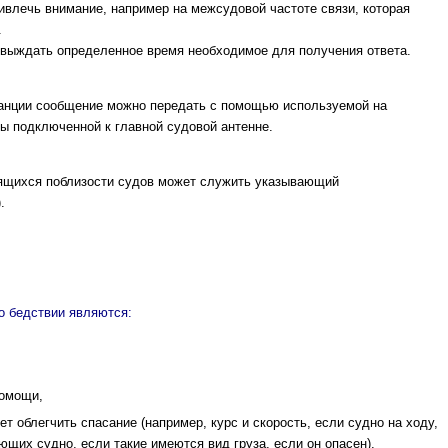
ивлечь внимание, например на межсудовой частоте связи, которая
.
 выждать определенное время необходимое для получения ответа.
танции сообщение можно передать с помощью используемой на
ы подключенной к главной судовой антенне.
ящихся поблизости судов может служить указывающий
.
 бедствии являются:
помощи,
т облегчить спасание (например, курс и скорость, если судно на ходу,
ющих судно, если такие имеются вид груза, если он опасен).