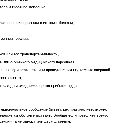
 тела и кровяное давление,
ючая внешние признаки и историю болезни,
твенной терапии,
ться или его транспортабельность,
ча или обученного медицинского персонала,
для посадки вертолета или проведения им подъемных операций
вого агента,
рт захода и ожидаемое время прибытия туда,
первоначальное со­общение бывает, как правило, невозможно
еделяется обстоятельствами. Вообще если позволяет время,
щениям, а не одному или двум длинным.