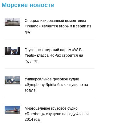
Морские
новости
Специализированный цементовоз
«Ireland» является вторым в серии из
дву
Грузопассажирский паром «W. B.
Yeats» класса RoPax строится на
судостр
Универсальное грузовое судно
«Symphony Spirit» было спущено на
воду в
Многоцелевое грузовое судно
«Roerborg» спущено на воду 4 июля
2014 год