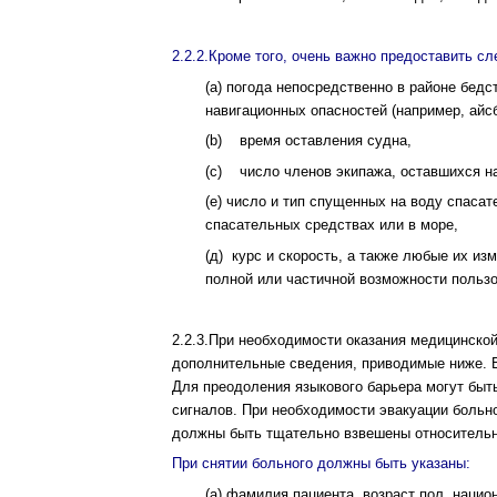
2.2.2.Кроме того, очень важно предоставить
(а) погода непосредственно в районе бедс
навигационных опасностей (например, айсб
(b) время оставления судна,
(c) число членов экипажа, оставшихся на 
(е) число и тип спущенных на воду спаса
спасательных средствах или в море,
(д) курс и скорость, а также любые их из
полной или частичной возможности польз
2.2.3.При необходимости оказания медицинско
дополнительные сведения, приводимые ниже. В
Для преодоления языкового барьера могут быт
сигналов. При необходимости эвакуации больно
должны быть тщательно взвешены относительн
При снятии больного должны быть указаны:
(a) фамилия пациента, возраст пол, нацио