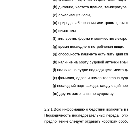
(b) дыхание, частота пульса, температура
(c) локализация боли,
(с) природа заболевания или травмы, вкл
(е) симптомы.
(f) тип, время, форма и количество лекарс
(g) время последнего потребления пищи,
(g) способность пациента есть пить двига
(h) наличие на борту судовой аптечки вра
(i) наличие на судне подходящего места 
(к) фамилия, адрес и номер телефона судо
(j) последний порт захода, следующий по
(m) другие замечания по существу.
2.2.1.Всю информацию о бедствии включить в 
Периодичность последовательных передач опр
предпочтение следует отдавать коротким сооб