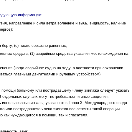
 следующую информацию:
твия, направление и сила ветра волнение и зыбь, видимость, наличие
ергов);
борту, (с) число серьезно раненных,
тельных средств, (1) аварийные средства указания местонахождения на
менения (когда аварийное судно на ходу, а частности при сохранении
оваться главными двигателями и рулевым устройством).
й помощи больному или пострадавшему члену экипажа следует указать
 отдельных случаях могут потребоваться и иные сведения.
ь использованы сигналы, указанные в Глава 3. Международного свода
го или пострадавшего члена экипажа все аспекты такой операции
о как нуждающегося в помощи, так и спасателя.
нальность, язык,