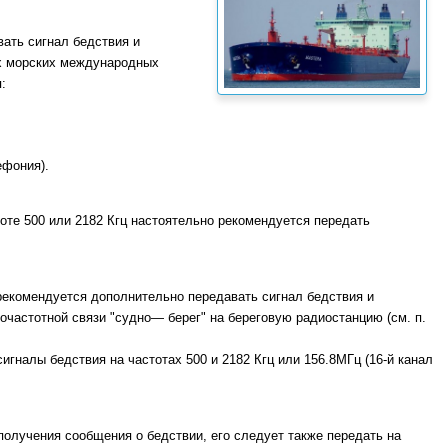
вать сигнал бедствия и
их морских международных
:
ефония).
тоте 500 или 2182 Кгц настоятельно рекомендуется передать
 рекомендуется до­полнительно передавать сигнал бедствия и
частотной связи "судно— берег" на береговую радиостанцию (см. п.
сигналы бедствия на частотах 500 и 2182 Кгц или 156.8МГц (16-й канал
получения сообщения о бедствии, его следует также передать на