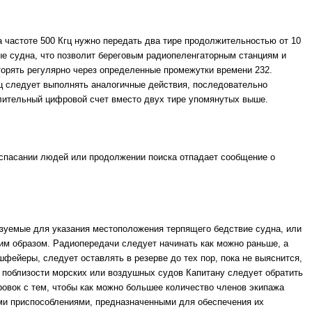
а частоте 500 Кгц нужно передать два тире продолжительностью от 10
ые судна, что позволит береговым радиопеленгаторным станциям и
торять регулярно через определенные промежутки времени 232.
гц следует выполнять аналогичные действия, последовательно
лительный цифровой счет вместо двух тире упомянутых выше.
в спасании людей или продолжении поиска отпадает сообщение о
льзуемые для указания местоположения терпящего бедствие судна, или
м образом. Радиопередачи следует начинать как можно раньше, а
шфейеры, следует оставлять в резерве до тех пор, пока не выяснится,
 поблизости морских или воздушных судов Капитану следует обратить
овок с тем, чтобы как можно большее количество членов экипажа
ми приспособлениями, предназначенными для обеспечения их