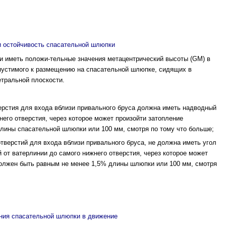
и остойчивость спасательной шлюпки
и иметь положи-тельные значения метацентрический высоты (GM) в
опустимого к размещению на спасательной шлюпке, сидящих в
етральной плоскости.
р­стия для входа вблизи привального бруса дол­жна иметь надводный
него отверстия, через которое может произойти затопление
лины спасательной шлюпки или 100 мм, смотря по тому что больше;
верстий для входа вблизи привального бру­са, не должна иметь угол
й от ватерлинии до самого нижнего отверстия, через которое может
должен быть равным не менее 1,5% длины шлюпки или 100 мм, смотря
ния спасательной шлюпки в движение