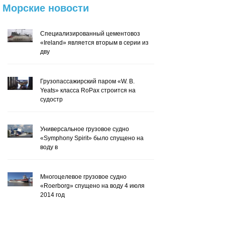
Морские
новости
Специализированный цементовоз
«Ireland» является вторым в серии из
дву
Грузопассажирский паром «W. B.
Yeats» класса RoPax строится на
судостр
Универсальное грузовое судно
«Symphony Spirit» было спущено на
воду в
Многоцелевое грузовое судно
«Roerborg» спущено на воду 4 июля
2014 год