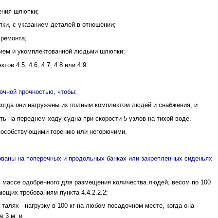
ения шлюпки;
пки, с указанием деталей в отношении;
 ремонта;
нием и укомплектованной людьми шлюпки;
ов 4.5, 4.6, 4.7, 4.8 или 4.9.
чной прочностью, чтобы:
 когда они нагружены их полным комплектом людей и снабжения; и
ать на переднем ходу судна при скорости 5 узлов на тихой воде.
способствующими горению или негорючими.
ваны на поперечных и продольных банках или закрепленных сиденьях
ю массе одобренного для размещения количества людей, весом по 100
ающих требованиям пункта 4.4.2.2.2;
талях - нагрузку в 100 кг на любом поса­дочном месте, когда она
е 3 м; и