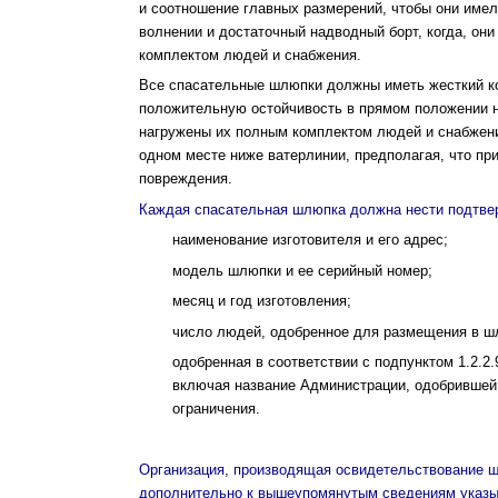
и соотношение главных размерений, чтобы они имел
волнении и достаточный надводный борт, когда, он
комплектом людей и снабжения.
Все спасательные шлюпки должны иметь жесткий ко
положительную остойчивость в прямом положении на
нагружены их полным комплектом людей и снабжен
одном месте ниже ватерлинии, предполагая, что пр
повреждения.
Каждая спасательная шлюпка должна нести под­тв
наименование изготовителя и его адрес;
модель шлюпки и ее серийный номер;
месяц и год изготовления;
число людей, одобренное для размещения в ш
одобренная в соответствии с подпунктом 1.2.
включая название Администрации, одобрившей 
ограничения.
Организация, производящая освидетельствование ш
дополнительно к вышеупомянутым сведениям указы