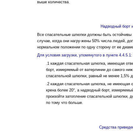
выше количества.
Надводный борт 
Все спасательные шлюпки должны быть остой­чивы 
случае, когда они нагру-жены 50% числа людей, д
нормальном положе­нии по одну сторону от ее диам
Для условия загрузки, упомянутого в пункте 4.4.5.1:
.1 каждая спасательная шлюпка, имеющая отве
борт, измеряемый от ватерлинии до самого ниж
спасательной шлюпки, равный не менее 1,5% д
.2 каждая спасательная шлюпка, не имеющая от
крена более 20°, а надводный борт, измеряемы
произойти затопление спасательной шлюпки, 
по тому что больше.
Средства приведе