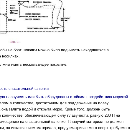
тобы на борт шлюпки можно было поднимать нахо­дящихся в
а носилках.
должны иметь нескользящее покрытие.
есть спасательной шлюпки
ую плавучесть или быть оборудованы стойким к воздействию морской
алом в количестве, достаточном для поддержания на плаву
 она залита водой и открыта морю. Кроме того, должен быть
в количестве, обеспечивающем силу плавучести, равную 280 Н на
размещению на спаса­тельной шлюпке. Плавучий материал не должен
и, за ис­ключением материала, предусматривае-мого сверх тре­буемого