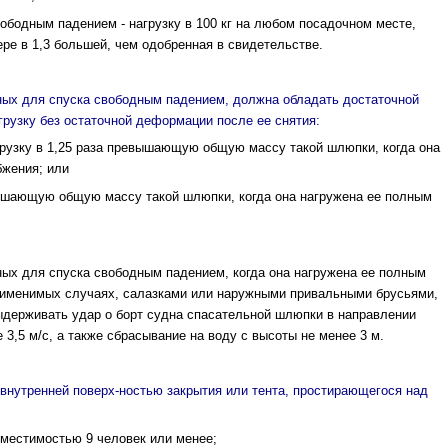
ободным падением - нагрузку в 100 кг на любом посадочном месте,
ере в 1,3 большей, чем одобренная в свидетельстве.
ных для спуска свободным падением, должна обладать достаточной
рузку без остаточной деформации после ее снятия:
грузку в 1,25 раза превышающую общую массу такой шлюпки, когда она
бжения; или
евышающую общую массу такой шлюпки, когда она нагружена ее полным
ных для спуска свободным падением, когда она нагружена ее полным
рименимых случаях, салазками или наружными привальными брусьями,
ыдерживать удар о борт судна спасательной шлюпки в направлении
 3,5 м/с, а также сбрасывание на воду с высоты не менее 3 м.
внутренней поверх-ностью закрытия или тента, простирающегося над
вместимостью 9 человек или менее;