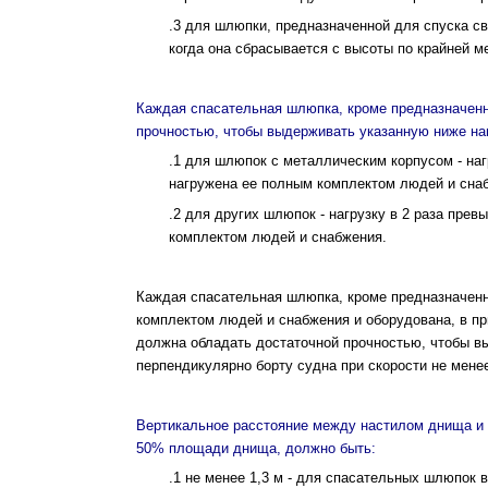
.3 для шлюпки, предназначенной для спуска св
когда она сбрасы­вается с высоты по крайней м
Каждая спасательная шлюпка, кроме предназна­чен
прочностью, чтобы выдерживать указанную ниже наг
.1 для шлюпок с металлическим корпусом - на
нагружена ее полным комплектом людей и сна
.2 для других шлюпок - нагрузку в 2 раза пр
комплектом людей и снабжения.
Каждая спасательная шлюпка, кроме предназна­чен
комплектом людей и снабжения и оборудована, в п
должна обладать достаточной прочностью, чтобы в
перпендикулярно борту судна при скорости не менее
Вертикальное расстояние между настилом днища и 
50% площади днища, должно быть:
.1 не менее 1,3 м - для спасательных шлюпок 