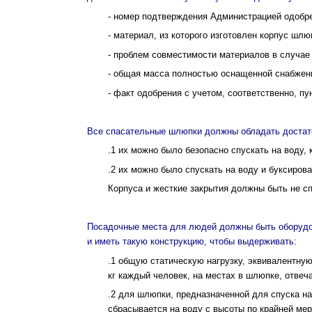
- номер подтверждения Администрацией одоб­р
- материал, из которого изготовлен корпус шлю
- проблем совместимости материалов в случае
- общая масса полностью оснащенной снабже­
- факт одобрения с учетом, соответственно, пункт
Все спасательные шлюпки должны обладать достато
.1 их можно было безопасно спускать на воду,
.2 их можно было спускать на воду и букси­ров
Корпуса и жесткие закрытия должны быть не 
Посадочные места для людей должны быть оборудо
и иметь такую конструкцию, чтобы выдерживать:
.1 общую статическую нагрузку, эквивалентну
кг каждый человек, на местах в шлюпке, отвеч
.2 для шлюпки, предназначенной для спуска на 
сбрасывается на воду с высоты по крайней мер