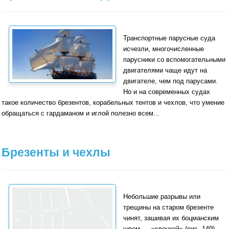
Транспортные парусные суда
исчезли, многочис­ленные
парусники со вспомогательными
двигателями чаще идут на
двигателе, чем под парусами.
Но и на современных судах
такое количество брезентов, кора­бельных тентов и чехлов, что умение
обращаться с гардаманом и иглой полезно всем...
Брезенты и чехлы
Небольшие разрывы или
трещины на старом бре­зенте
чинят, зашивая их боцманским
швом — «елоч­кой» (рис. 149).